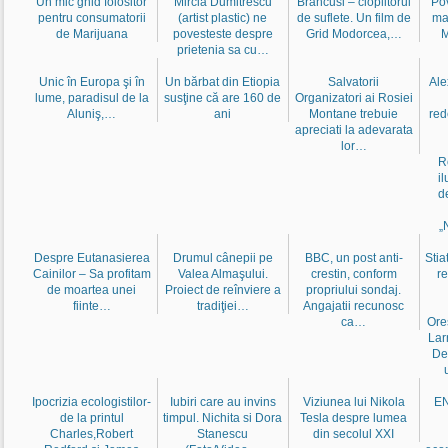
Un mic ghid folositor
Mircia Dumitrescu
Brancusi – cioplitorul
Pov
pentru consumatorii
(artist plastic) ne
de suflete. Un film de
ma
de Marijuana
povesteste despre
Grid Modorcea,…
M
prietenia sa cu…
Unic în Europa şi în
Un bărbat din Etiopia
Salvatorii
Ale
lume, paradisul de la
susţine că are 160 de
Organizatori ai Rosiei
Aluniş,…
ani
Montane trebuie
red
apreciati la adevarata
lor…
R
il
d
„
Despre Eutanasierea
Drumul cânepii pe
BBC, un post anti-
Stia
Cainilor – Sa profitam
Valea Almaşului.
crestin, conform
re
de moartea unei
Proiect de reînviere a
propriului sondaj.
fiinte…
tradiţiei…
Angajatii recunosc
ca…
Ore
Lar
De
Ipocrizia ecologistilor-
Iubiri care au invins
Viziunea lui Nikola
EN
de la printul
timpul. Nichita si Dora
Tesla despre lumea
Charles,Robert
Stanescu
din secolul XXI