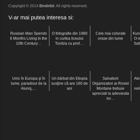
Copyright © 2014
Bindiribli
. All rights reserved.
V-ar mai putea interesa si:
Russian Man Spends
O fotografie din 1980
Cele mai colorate
Kund
6 Months Living In the
in curtea liceului
orase din lume
O r
10th Century…
Tonitza cu prof.…
Sa
Unic în Europa şi în
Un bărbat din Etiopia
Salvatorii
Ale
lume, paradisul de la
susţine că are 160 de
Organizatori ai Rosiei
Aluniş,…
ani
Montane trebuie
red
apreciati la adevarata
lor…