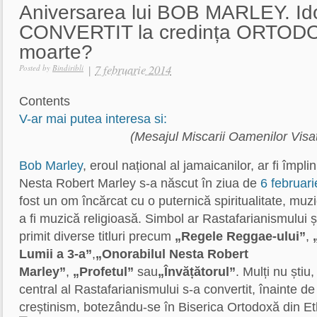
Aniversarea lui BOB MARLEY. Id
CONVERTIT la credința ORTODO
moarte?
|
7 februarie 2014
Posted by
Bindiribli
Contents
V-ar mai putea interesa si:
(Mesajul Miscarii Oamenilor Visat
Bob Marley
, eroul național al jamaicanilor, ar fi împli
Nesta Robert Marley s-a născut în ziua de
6 februari
fost un om încărcat cu o puternică spiritualitate, muz
a fi muzică religioasă. Simbol ar Rastafarianismului ș
primit diverse titluri precum
„Regele Reggae-ului”
,
Lumii a 3-a”
,
„Onorabilul Nesta Robert
Marley”
,
„Profetul”
sau
„Învățătorul”
. Mulți nu știu
central al Rastafarianismului s-a convertit, înainte d
creștinism, botezându-se în Biserica Ortodoxă din Et