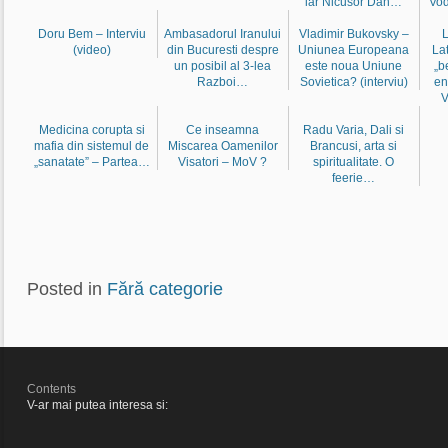
iar Nicusor Dan…
Vod
Doru Bem – Interviu
Ambasadorul Iranului
Vladimir Bukovsky –
L
(video)
din Bucuresti despre
Uniunea Europeana
La
un posibil al 3-lea
este noua Uniune
„b
Razboi…
Sovietica? (interviu)
en
V
Medicina corupta si
Ce inseamna
Radu Varia, Dali si
mafia din sistemul de
Miscarea Oamenilor
Brancusi, arta si
„sanatate” – Partea…
Visatori – MoV ?
spiritualitate. O
feerie…
Posted in
Fără categorie
Contents
V-ar mai putea interesa si: