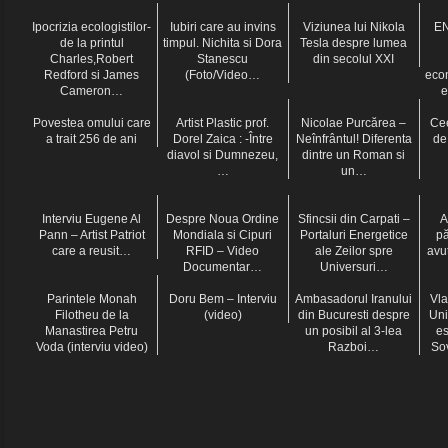
Ipocrizia ecologistilor-
Iubiri care au invins
Viziunea lui Nikola
EN
de la printul
timpul. Nichita si Dora
Tesla despre lumea
Charles,Robert
Stanescu
din secolul XXI
Redford si James
(Foto/Video…
eco
Cameron…
e
Povestea omului care
Artist Plastic prof.
Nicolae Purcărea –
Ce
a trait 256 de ani
Dorel Zaica : -Între
Neînfrântul! Diferenta
de
diavol si Dumnezeu,
dintre un Roman si
…
un…
Interviu Eugene Al
Despre Noua Ordine
Sfincsii din Carpati –
A
Pann – Artist Patriot
Mondiala si Cipuri
Portaluri Energetice
pă
care a reusit…
RFID – Video
ale Zeilor spre
avu
Documentar…
Universuri…
Parintele Monah
Doru Bem – Interviu
Ambasadorul Iranului
Vla
Filotheu de la
(video)
din Bucuresti despre
Un
Manastirea Petru
un posibil al 3-lea
e
Voda (interviu video)
Razboi…
Sov