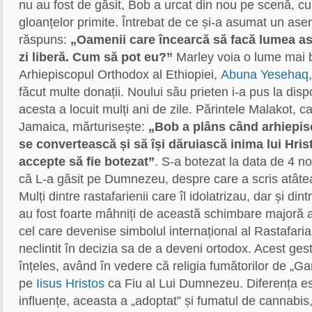
nu au fost de găsit, Bob a urcat din nou pe scenă, c
gloanțelor primite. Întrebat de ce și-a asumat un ase
răspuns:
„Oamenii care încearcă să facă lumea ast
zi liberă. Cum să pot eu?”
Marley voia o lume mai b
Arhiepiscopul Orthodox al Ethiopiei,
Abuna Yesehaq
făcut multe donații. Noului său prieten i-a pus la disp
acesta a locuit mulți ani de zile. Părintele Malakot, ca
Jamaica, mărturisește:
„Bob a plâns când arhiepis
se convertească și să își dăruiască inima lui Hris
accepte să fie botezat”
. S-a botezat la data de 4 n
că L-a găsit pe Dumnezeu, despre care a scris atâte
Mulți dintre rastafarienii care îl idolatrizau, dar și dint
au fost foarte mâhniți de această schimbare majoră a v
cel care devenise simbolul internațional al Rastafaria
neclintit în decizia sa de a deveni ortodox. Acest ge
înțeles, având în vedere că religia fumătorilor de „Ga
pe
Iisus Hristos
ca Fiu al Lui Dumnezeu. Diferența es
influențe, aceasta a „adoptat” și fumatul de cannabis,