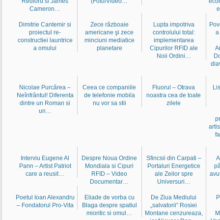
Redford si James
(Foto/Video…
eco
Cameron…
e
Dimitrie Cantemir si
Zece războaie
Lupta impotriva
Pov
proiectul re-
americane şi zece
controlului total:
a
constructiei launtrice
minciuni mediatice
implementarea
a omului
planetare
Cipurilor RFID ale
Ar
Noii Ordini…
Do
dia
Nicolae Purcărea –
Ceea ce companiile
Fluorul – Otrava
Li
Neînfrântul! Diferenta
de telefonie mobila
noastra cea de toate
dintre un Roman si
nu vor sa stii
zilele
un…
p
arti
f
Interviu Eugene Al
Despre Noua Ordine
Sfincsii din Carpati –
A
Pann – Artist Patriot
Mondiala si Cipuri
Portaluri Energetice
pă
care a reusit…
RFID – Video
ale Zeilor spre
avu
Documentar…
Universuri…
Poetul Ioan Alexandru
Eliade de vorba cu
De Ziua Mediului
P
– Fondatorul Pro-Vita
Blaga despre spatiul
„salvatorii” Rosiei
mioritic si omul…
Montane cenzureaza,
M