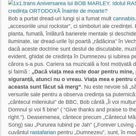
Bob a purtat dread-uri lungi și a fumat mult
cannabis
„accesoriile unui rockstar”, ci simboluri ale credinței.
planta, fumată, înlătură barierele mentale și deschide
iluminate, iar dread-urile își poartă „rădăcina” în Ve
dacă aceste doctrine sunt destul de discutabile, muz
evident, ghidat de credința în Dumnezeu și iubirea p
cărora s-a pus. Cariera sa muzicală a fost motivată 
și faimă :
„Dacă viața mea este doar pentru mine,
siguranță, atunci nu o vreau. Viața mea e pentru
aceasta sunt făcut să merg”
. Nu este nevoie să „
versurile sale pentru a observa credința sa puternică:
„cântecul mileniului” de BBC, Bob cântă „Îi voi mulțum
Domnul și voi fi bine” ( “Give thanks and praise to the 
right.”). Deasemenea, cântece precum „Cântecul Mân
Song) sau „Pururea Iubind pe Jah” („Forever Loving J
cuvântul
rastafarian
pentru „Dumnezeu”, sunt, în mod 