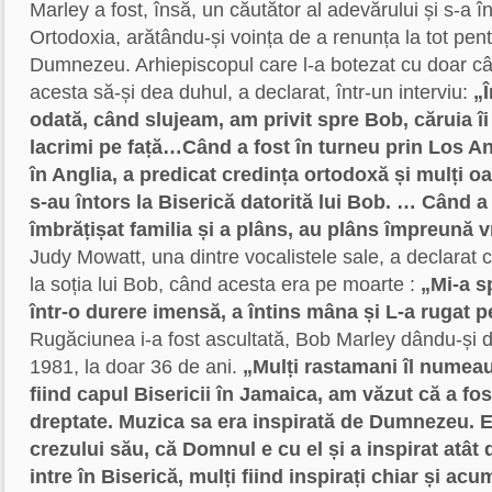
Marley a fost, însă, un căutător al adevărului și s-a 
Ortodoxia, arătându-și voința de a renunța la tot pen
Dumnezeu. Arhiepiscopul care l-a botezat cu doar cât
acesta să-și dea duhul, a declarat, într-un interviu:
„
odată, când slujeam, am privit spre Bob, căruia î
lacrimi pe față…Când a fost în turneu prin Los A
în Anglia, a predicat credința ortodoxă și mulți 
s-au întors la Biserică datorită lui Bob. … Când a 
îmbrățișat familia și a plâns, au plâns împreună 
Judy Mowatt, una dintre vocalistele sale, a declarat c
la soția lui Bob, când acesta era pe moarte :
„Mi-a s
într-o durere imensă, a întins mâna și L-a rugat pe 
Rugăciunea i-a fost ascultată, Bob Marley dându-și d
1981, la doar 36 de ani.
„Mulți rastamani îl numeau 
fiind capul Bisericii în Jamaica, am văzut că a fo
dreptate. Muzica sa era inspirată de Dumnezeu. E
crezului său, că Domnul e cu el și a inspirat atât
intre în Biserică, mulți fiind inspirați chiar și a