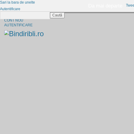
Sari la bara de unelte
Da mai departe
Twee
Autentificare
Caută
CINE SUNTEM?
CONT NOU
AUTENTIFICARE