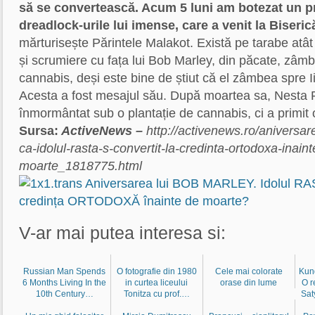
să se convertească. Acum 5 luni am botezat un p
dreadlock-urile lui imense, care a venit la Biseric
mărturisește Părintele Malakot. Există pe tarabe atât 
și scrumiere cu fața lui Bob Marley, din păcate, zâm
cannabis, deși este bine de știut că el zâmbea spre Ii
Acesta a fost mesajul său. După moartea sa, Nesta R
înmormântat sub o plantație de cannabis, ci a primit 
Sursa:
ActiveNews –
http://activenews.ro/aniversare
ca-idolul-rasta-s-convertit-la-credinta-ortodoxa-inaint
moarte_1818775.html
V-ar mai putea interesa si:
Russian Man Spends
O fotografie din 1980
Cele mai colorate
Kund
6 Months Living In the
in curtea liceului
orase din lume
O r
10th Century…
Tonitza cu prof.…
Sa