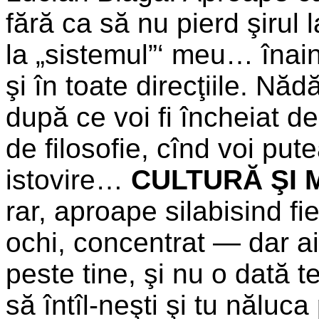
fără ca să nu pierd şirul
la „sistemul”‘ meu… înai
şi în toate direcţiile. Nă
după ce voi fi încheiat de
de filosofie, cînd voi pute
istovire…
CULTURĂ ŞI 
rar, aproape silabisind fie
ochi, concentrat — dar ai 
peste tine, şi nu o dată te 
să întîl-neşti şi tu năluca