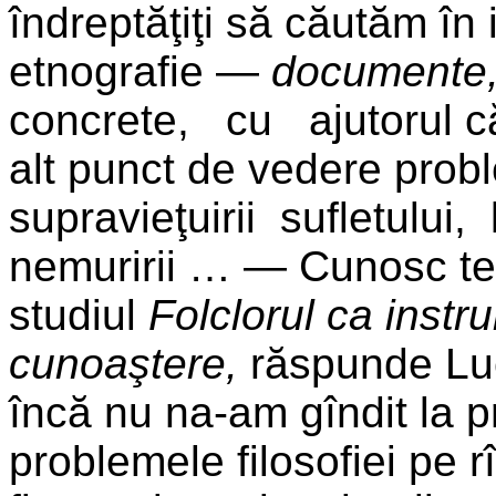
îndreptăţiţi să căutăm în is
etno­grafie —
documente
concrete, cu ajutorul că
alt punct de vedere prob
supravieţuirii sufletulu
ne­muririi … — Cunosc te
studiul
Folclorul ca instr
cunoaştere,
răspunde Luc
încă nu na-am gîndit la 
problemele filosofiei pe r