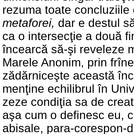
rezuma toate con­cluziile 
metaforei,
dar e destul să
ca o intersecţie a două fi
încearcă să-şi reveleze m
Marele Anonim, prin frîn
zădărniceşte această înc
menţine echilibrul în Unive
zeze condiţia sa de creato
aşa cum o definesc eu, ca
abisale, para-corespon-de