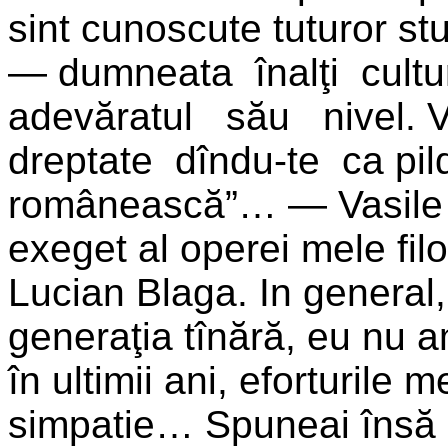
sint cunoscute tuturor st
— dumneata înalţi cu
adevăratul său nivel. V
dreptate dîndu-te ca pil
românească”… — Vasile B
exeget al operei mele filo
Lucian Blaga. In general
generaţia tînără, eu nu 
în ultimii ani, eforturile 
simpa­tie… Spuneai însă 