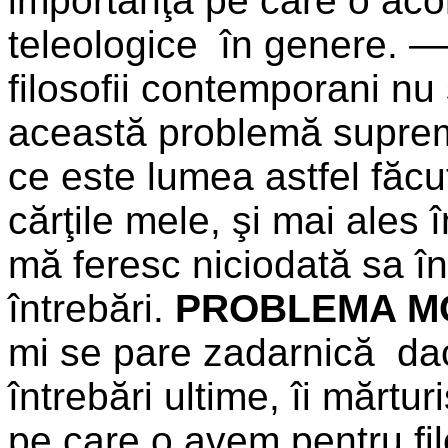
importanţa pe care o acorz
teleologice în genere. — 
filosofii contemporani nu 
această problemă supremă
ce este lumea astfel făc
cărţile mele, şi mai ales î
mă feresc niciodată sa 
întrebări.
PROBLEMA MO
mi se pare zadarnică d
întrebări ultime, îi mărtu
pe care o avem pentru fil