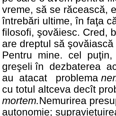
vreme, să se răcească, e
întrebări ultime, în faţa c
filosofi, şovăiesc. Cred, 
are dreptul să şovăiască 
Pentru mine. cel puţin
greşeli în dezbaterea a
au atacat problema
nem
cu totul altceva decît p
mortem.
Nemurirea presup
autonomie; supravieţuirea