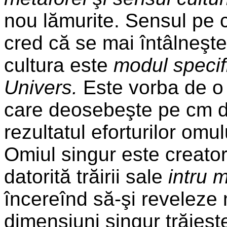
nou lămurite. Sensul pe ca
cred că se mai întâlneşte
cultura este
modul specifi
Univers.
Este vorba de 
care deosebeşte pe cm de
rezultatul eforturilor omul
Omiul singur este creator
datorită trăirii sale
intru m
încereînd să-şi reveleze m
dimensiuni singur trăieşt