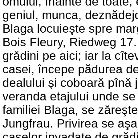
omului, înainte de toate, 
geniul, munca, deznădejd
Blaga locuieşte spre marg
Bois Fleury, Riedweg 17. 
grădini pe aici; iar la cît
casei, începe pădurea de
dealului şi coboară pînă 
veranda etajului unde s
familiei Blaga, se zăreşte
Jungfrau. Privirea se aşa
caselor invadate de grădin