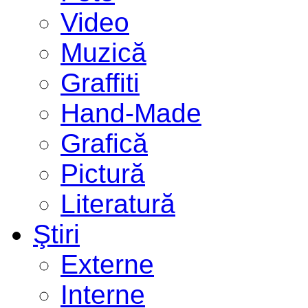
Video
Muzică
Graffiti
Hand-Made
Grafică
Pictură
Literatură
Ştiri
Externe
Interne