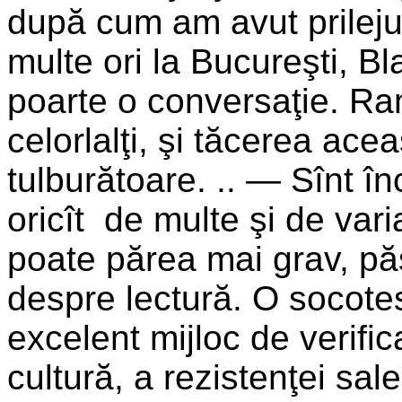
după cum am avut prileju
multe ori la Bucureşti, B
poarte o conversaţie. Ram
celorlalţi, şi tăcerea ac
tul­burătoare. .. — Sînt î
oricît de multe şi de var
poate părea mai grav, pă
despre lectură. O socotes
excelent mijloc de verifi
cul­tură, a rezistenţei sale