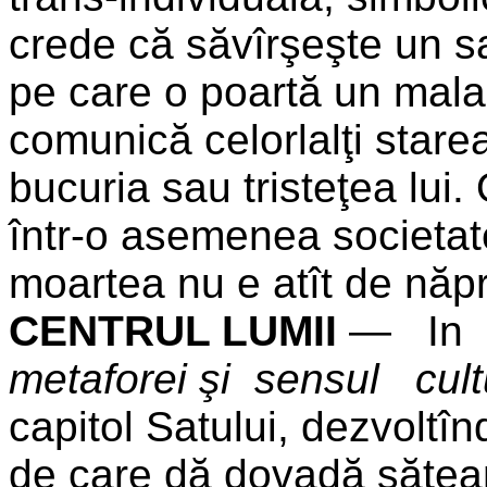
crede că săvîrşeşte un sac
pe care o poartă un mala
comunică celorlalţi starea l
bucuria sau tristeţea lui
într-o asemenea societat
moartea nu e atît de năpr
CENTRUL LUMII
— In 
metaforei şi sensul cult
capitol Satului, dezvoltî
de care dă dovadă săteanu