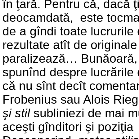
în ţară. Pentru că, dacă 
deocamdată, este tocmai
de a gîndi toate lucrurile
rezultate atît de originale
paralizează… Bunăoară, 
spunînd despre lucrările d
că nu sînt decît comentari
Frobenius sau Alois Riegl
şi stil
subliniezi de mai mu
aceşti gînditori şi poziţi