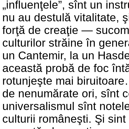
„influenţele”, sînt un ins
nu au destulă vitalitate, 
forţă de creaţie — sucombă
culturilor străine în gene
un Cantemir, la un Hasde
această probă de foc întăr
rotun­jeşte mai biruitoar
de nenumărate ori, sînt 
universalismul sînt notel
culturii româneşti. Şi sin