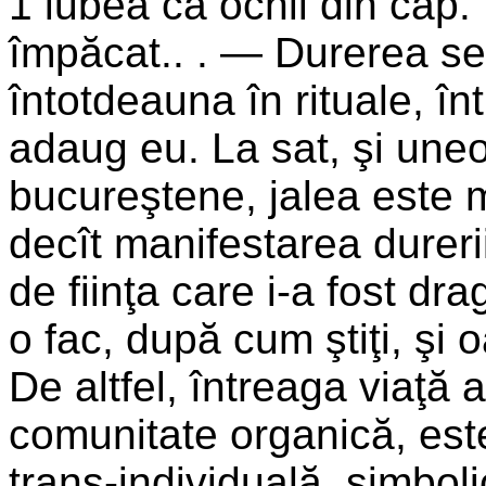
1 iubea ca ochii din cap. E
împăcat.. . — Durerea s
întotdeauna în rituale, î
adaug eu. La sat, şi uneo
bucureştene, jalea este m
decît manifestarea dureri
de fiinţa care i-a fost dr
o fac, după cum ştiţi, şi
De altfel, întreaga viaţă 
comunitate organică, este
trans-individuală, simbol