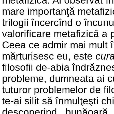
metafizică. Ai observat 
mare importanţă metafizic
trilogii încercînd o încunu
valorificare meta­fizică 
Ceea ce admir mai mult în
mărturisesc eu, este
cura
filosofii de-abia îndrăzn
probleme, dumneata ai cu
tuturor problemelor de fil
te-ai silit să înmulţeşti 
descope­rind, bunăoară, 