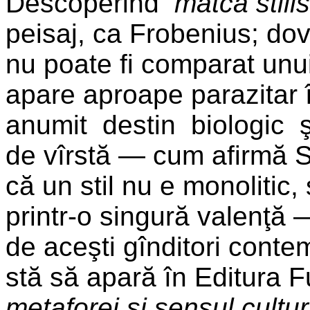
Descoperind
matca stili
peisaj, ca Frobenius; do
nu poate fi comparat un
apare aproape parazitar 
anumit destin biologic şi
de vîrstă — cum afirmă 
că un stil nu e monolitic, 
printr-o singură valenţă
de aceşti gînditori conte
stă să apară în Editura 
metaforei şi sensul cultur