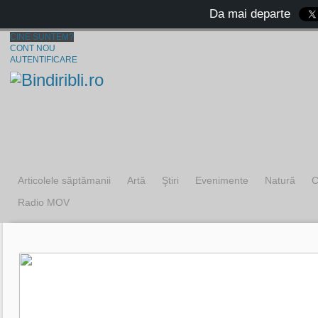
Da mai departe
CINE SUNTEM?
CONT NOU
AUTENTIFICARE
Articolele săptămanii
Artă
Ştiri
Evenimente
Natură
C
Radio MOV