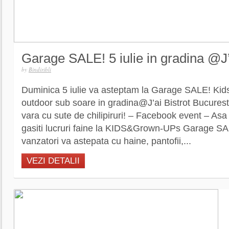
Garage SALE! 5 iulie in gradina @J’
by
Bindiribli
Duminica 5 iulie va asteptam la Garage SALE! Ki
outdoor sub soare in gradina@J’ai Bistrot Bucurest
vara cu sute de chilipiruri! – Facebook event – As
gasiti lucruri faine la KIDS&Grown-UPs Garage S
vanzatori va astepata cu haine, pantofii,...
VEZI DETALII