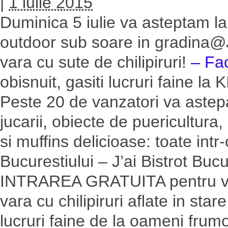
|
1 iulie 2015
Duminica 5 iulie va asteptam 
outdoor sub soare in gradina@J
vara cu sute de chilipiruri!
– Fa
obisnuit, gasiti lucruri faine
Peste 20 de vanzatori va astepat
jucarii, obiecte de puericultura
si muffins delicioase: toate int
Bucurestiului – J’ai Bistrot Bucu
INTRAREA GRATUITA pentru viz
vara cu chilipiruri aflate in sta
lucruri faine de la oameni frumo