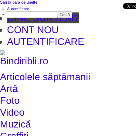
Sari la bara de unelte
Da mai departe
Autentificare
Caută
CINE SUNTEM?
CONT NOU
AUTENTIFICARE
Articolele săptămanii
Artă
Foto
Video
Muzică
Graffiti