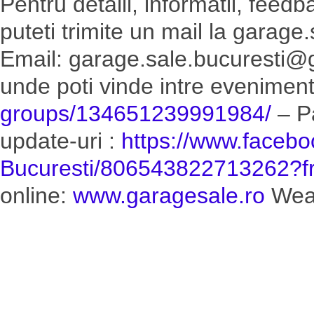
Pentru detalii, informatii, feedb
puteti trimite un mail la garag
Email: garage.sale.bucuresti@
unde poti vinde intre eveniment
groups/134651239991984/
– Pa
update-uri :
https://www.faceb
Bucuresti/
806543822713262?fr
online:
www.garagesale.ro
Wear