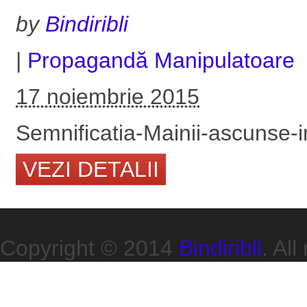
by
Bindiribli
|
Propagandă Manipulatoare
17 noiembrie 2015
Semnificatia-Mainii-ascunse-
VEZI DETALII
Copyright © 2014
Bindiribli
. All