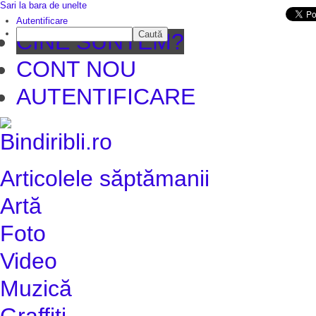
Sari la bara de unelte
Da mai departe
Autentificare
Caută
CINE SUNTEM?
CONT NOU
AUTENTIFICARE
Articolele săptămanii
Artă
Foto
Video
Muzică
Graffiti