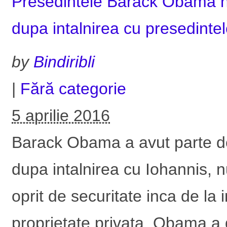
Presedintele Barack Obama nu
dupa intalnirea cu presedinte
by
Bindiribli
|
Fără categorie
5 aprilie 2016
Barack Obama a avut parte de 
dupa intalnirea cu Iohannis, n
oprit de securitate inca de la
proprietate privata. Obama a 