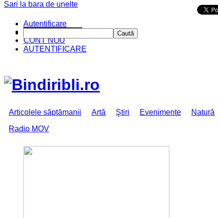
Sari la bara de unelte
Da mai departe
Autentificare
CINE SUNTEM?
Caută
CONT NOU
AUTENTIFICARE
Articolele săptămanii
Artă
Ştiri
Evenimente
Natură
Radio MOV