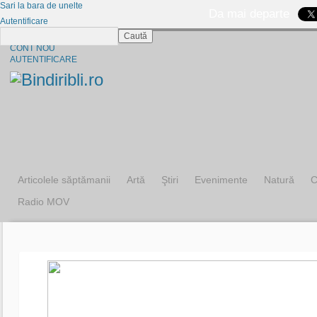
Sari la bara de unelte
Da mai departe
Autentificare
Caută
CINE SUNTEM?
CONT NOU
AUTENTIFICARE
Articolele săptămanii
Artă
Ştiri
Evenimente
Natură
C
Radio MOV