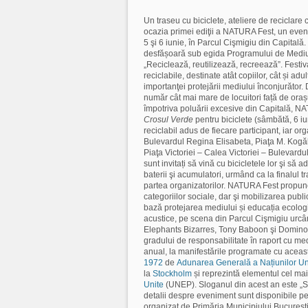
Un traseu cu biciclete, ateliere de reciclare 
ocazia primei ediţii a NATURA Fest, un eveni
5 şi 6 iunie, în Parcul Cişmigiu din Capitală
desfășoară sub egida Programului de Mediu a
„Reciclează, reutilizează, recreează”. Festiv
reciclabile, destinate atât copiilor, cât și adul
importanţei protejării mediului înconjurăto
număr cât mai mare de locuitori față de orașul
împotriva poluării excesive din Capitală, NA
Crosul Verde
pentru biciclete (sâmbătă, 6 iu
reciclabil adus de fiecare participant, iar o
Bulevardul Regina Elisabeta, Piaţa M. Kogă
Piaţa Victoriei – Calea Victoriei – Bulevardul
sunt invitați să vină cu bicicletele lor şi să 
baterii şi acumulatori, urmând ca la finalul 
partea organizatorilor. NATURA Fest propune 
categoriilor sociale, dar şi mobilizarea publ
bază protejarea mediului și educația ecologi
acustice, pe scena din Parcul Cişmigiu urc
Elephants Bizarres, Tony Baboon şi Domino. 
gradului de responsabilitate în raport cu med
anual, la manifestările programate cu această
1972
de
Adunarea Generală a Națiunilor Un
la
Stockholm
și reprezintă elementul cel ma
Unite
(UNEP). Sloganul din acest an este „
detalii despre eveniment sunt disponibile p
organizat de Primăria Municipiului București, 