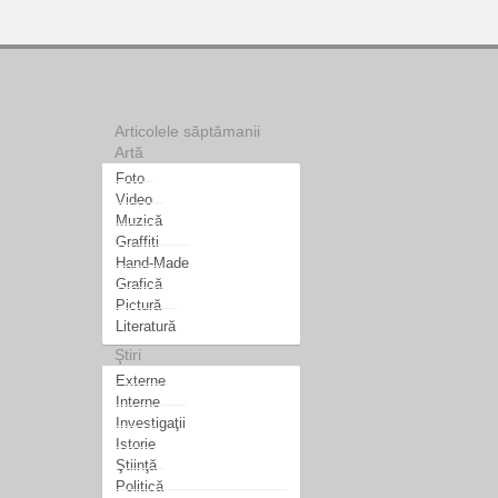
Articolele săptămanii
Artă
Foto
Video
Muzică
Graffiti
Hand-Made
Grafică
Pictură
Literatură
Ştiri
Externe
Interne
Investigaţii
Istorie
Ştiinţă
Politică