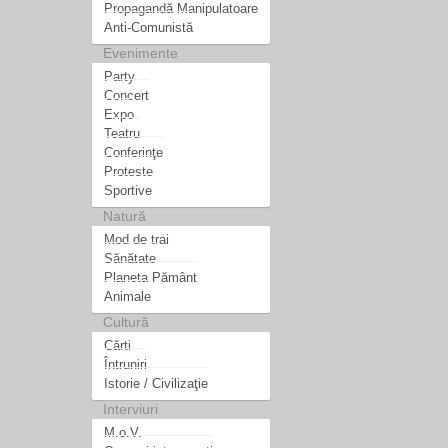
Propagandă Manipulatoare
Anti-Comunistă
Evenimente
Party
Concert
Expo
Teatru
Conferinţe
Proteste
Sportive
Natură
Mod de trai
Sănătate
Planeta Pământ
Animale
Cultură
Cărti
Întruniri
Istorie / Civilizaţie
Interviuri
M.o.V.