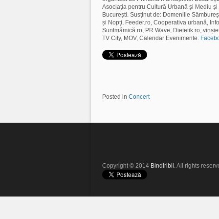
Asociația pentru Cultură Urbană și Mediu și 
București. Susținut de: Domeniile Sâmbureșt
și Nopți, Feeder.ro, Cooperativa urbană, In
Suntmămică.ro, PR Wave, Dietetik.ro, vinșieu
TV City, MOV, Calendar Evenimente.
Facebo
Posted in
Concert
Copyright © 2014
Bindiribli
. All rights reserv