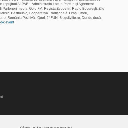
cu sprijinul ALPAB – Administrația Lacuri Parcuri și Agrement
i Parteneri media: Gold FM, Revista Zeppelin, Radio București, Zile
foMusic, Bestmusic, Cooperativa Tradițională, Orașul.meu,
.ro, România Pozitivă, IQool, 24FUN, Bicgcitylife.ro, Dor de ducă,
ok event
ed.