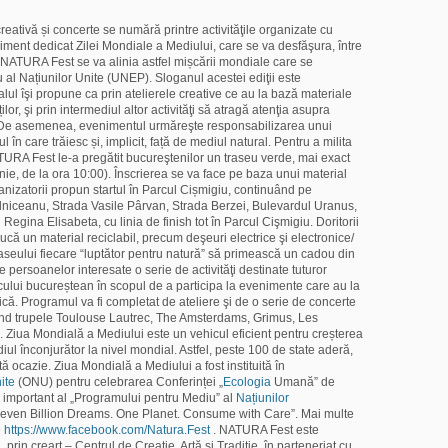
creativă și concerte se numără printre activităţile organizate cu
ment dedicat Zilei Mondiale a Mediului, care se va desfăşura, între
. NATURA Fest se va alinia astfel mișcării mondiale care se
l Națiunilor Unite (UNEP). Sloganul acestei ediţii este
alul îşi propune ca prin atelierele creative ce au la bază materiale
ților, şi prin intermediul altor activităţi să atragă atenţia asupra
r. De asemenea, evenimentul urmăreşte responsabilizarea unui
 în care trăiesc și, implicit, față de mediul natural. Pentru a milita
TURA Fest le-a pregătit bucureştenilor un traseu verde, mai exact
nie, de la ora 10:00). Înscrierea se va face pe baza unui material
rganizatorii propun startul în Parcul Cișmigiu, continuând pe
lniceanu, Strada Vasile Pârvan, Strada Berzei, Bulevardul Uranus,
 Regina Elisabeta, cu linia de finish tot în Parcul Cişmigiu. Doritorii
aducă un material reciclabil, precum deşeuri electrice şi electronice/
traseului fiecare “luptător pentru natură” să primească un cadou din
persoanelor interesate o serie de activităţi destinate tuturor
icului bucureștean în scopul de a participa la evenimente care au la
că. Programul va fi completat de ateliere şi de o serie de concerte
ând trupele Toulouse Lautrec, The Amsterdams, Grimus, Les
Ziua Mondială a Mediului este un vehicul eficient pentru creșterea
iul înconjurător la nivel mondial. Astfel, peste 100 de state aderă,
 ocazie. Ziua Mondială a Mediului a fost instituită în
ite
(ONU) pentru celebrarea Conferinței „
Ecologia
Umană” de
i important al „Programului pentru Mediu” al
Națiunilor
Seven Billion Dreams. One Planet. Consume with Care”. Mai multe
e
https://www.facebook.com/Natura.Fest
. NATURA Fest este
prin creart – Centrul de Creație, Artă și Tradiție, în parteneriat cu