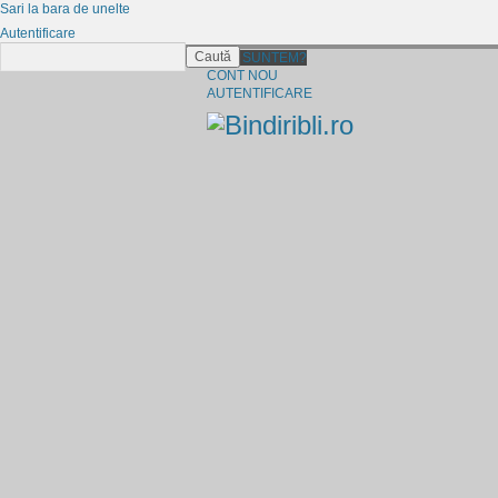
Sari la bara de unelte
Autentificare
Caută
CINE SUNTEM?
CONT NOU
AUTENTIFICARE