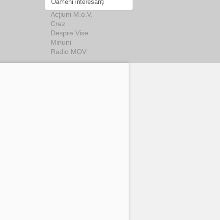
Oameni interesanţi
Acţiuni M.o.V.
Crez
Despre Vise
Minuni
Radio MOV