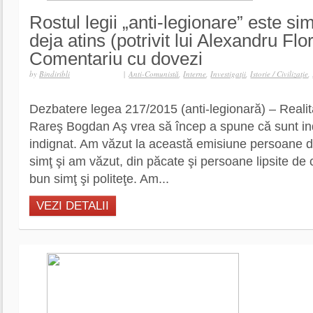
Rostul legii „anti-legionare” este sim
deja atins (potrivit lui Alexandru Flor
Comentariu cu dovezi
by
Bindiribli
|
Anti-Comunistă
,
Interne
,
Investigaţii
,
Istorie / Civilizaţie
,
Dezbatere legea 217/2015 (anti-legionară) – Reali
Rareş Bogdan Aş vrea să încep a spune că sunt ind
indignat. Am văzut la această emisiune persoane 
simţ şi am văzut, din păcate şi persoane lipsite de
bun simţ şi politeţe. Am...
VEZI DETALII