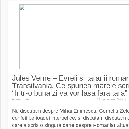
Jules Verne – Evreii si taranii roman
Transilvania. Ce spunea marele scri
“Intr-o buna zi va vor lasa fara tara”
by
Bindiribli
28 septembrie 2014
|
I
Nu discutam despre Mihai Eminescu, Corneliu Zele
corifeii perioadei interbelice, si discutam discutam
care a scris o singura carte despre Romania! Situa