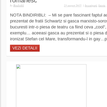
românesc
by
Bindiribli
23 august 2015
|
Investigaţii
,
Istorie
,
NOTA BINDIRIBLI: – Mi se pare fascinant faptul ac
prezentat de fratii Schwartz si gasca marxisto-soro
bucuresti intr-o piesa de teatru ca fiind ceva „cool”
exemplu… aceeasi gasca au prezentat si o piesa de
ironizat Stefan cel Mare, transformandu-l in gay…pri
VEZI DETALII