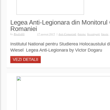
Legea Anti-Legionara din Monitorul O
Romaniei
by
Bindiribli
17 august 2015
|
Anti-Comunistă
,
Interne
,
Investigaţii
,
Istorie
,
Institutul National pentru Studierea Holocaustului 
Wiesel Legea Anti-Legionara by Victor Dogaru
VEZI DETALII