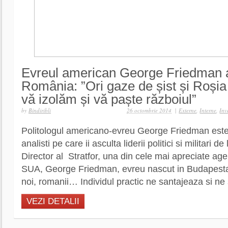
Evreul american George Friedman 
România: ”Ori gaze de șist și Roșia
vă izolăm și vă paște războiul”
by
Bindiribli
26 octombrie 2014
|
Externe
,
Interne
,
Inv
Politologul americano-evreu George Friedman este 
analisti pe care ii asculta liderii politici si militari 
Director al Stratfor, una din cele mai apreciate age
SUA, George Friedman, evreu nascut in Budapesta
noi, romanii… Individul practic ne santajeaza si ne 
VEZI DETALII