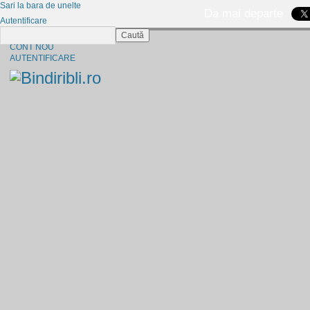
Sari la bara de unelte
Da mai departe
Autentificare
Caută
CINE SUNTEM?
CONT NOU
AUTENTIFICARE