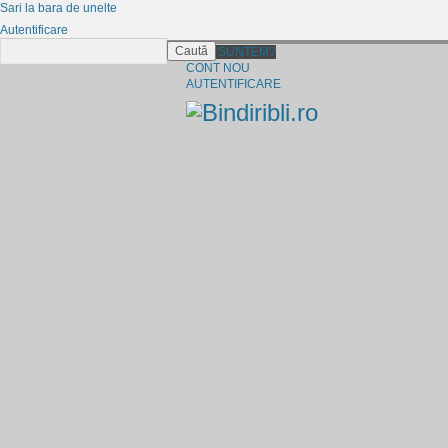
Sari la bara de unelte
Autentificare
Caută
CINE SUNTEM?
CONT NOU
AUTENTIFICARE