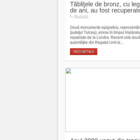
Tăbliţele de bronz, cu le
de ani, au fost recuperat
by
Bindiribli
Două monumente epigrafice, reprezentând
(judeţul Tulcea), emise în timpul împăratul
repatriate de la Londra. Recent cele două
autorităţile din Regatul Unit al...
VEZI DETALII