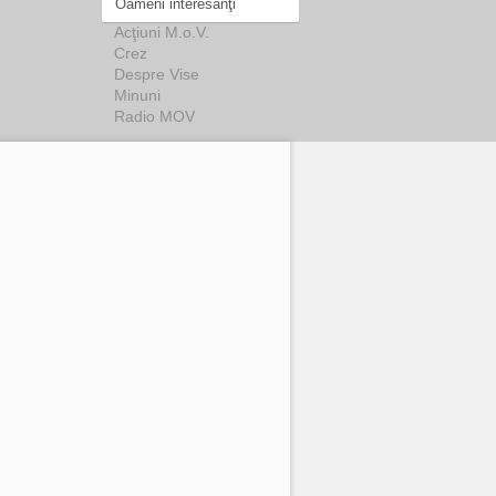
Oameni interesanţi
Acţiuni M.o.V.
Crez
Despre Vise
Minuni
Radio MOV