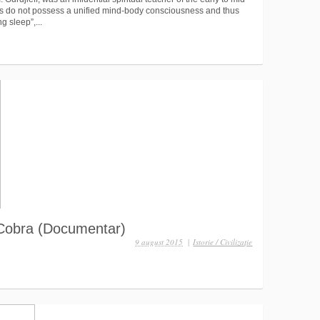
s do not possess a unified mind-body consciousness and thus
ng sleep”,...
 Cobra (Documentar)
9 august 2015
|
Istorie / Civilizaţie