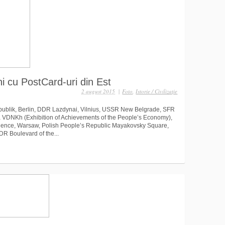
i cu PostCard-uri din Est
2 august 2015
|
Foto
,
Istorie / Civilizaţie
publik, Berlin, DDR Lazdynai, Vilnius, USSR New Belgrade, SFR
a VDNKh (Exhibition of Achievements of the People’s Economy),
ence, Warsaw, Polish People’s Republic Mayakovsky Square,
R Boulevard of the...