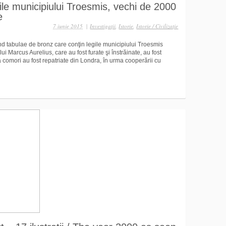
gile municipiului Troesmis, vechi de 2000
e
7 iunie 2015
|
Investigaţii
,
Istorie
,
Istorie / Civilizaţie
 tabulae de bronz care conţin legile municipiului Troesmis
ui Marcus Aurelius, care au fost furate şi înstrăinate, au fost
 comori au fost repatriate din Londra, în urma cooperării cu