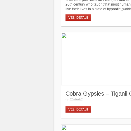
20th century who taught that most human
live their lives in a state of hypnotic „waki
VEZI DETALII
Cobra Gypsies – Tiganii
by
Bindiribli
VEZI DETALII