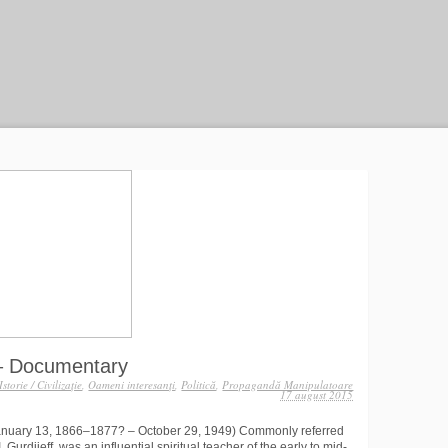
 – Documentary
Istorie / Civilizaţie
,
Oameni interesanţi
,
Politică
,
Propagandă Manipulatoare
17 august 2015
 (January 13, 1866–1877? – October 29, 1949) Commonly referred
 Gurdjieff, was an influential spiritual teacher of the early to mid-