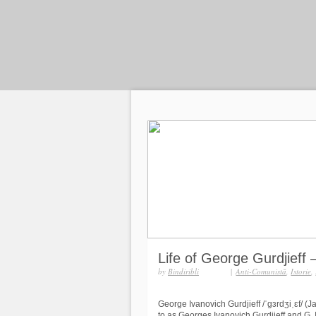
Life of George Gurdjieff
by
Bindiribli
|
Anti-Comunistă
,
Istorie
,
George Ivanovich Gurdjieff /ˈɡɜrdʒiˌɛf/
to as Georges Ivanovich Gurdjieff and G. I.