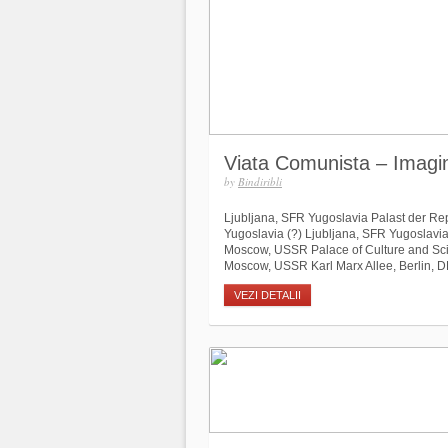
Viata Comunista – Imagin
by
Bindiribli
Ljubljana, SFR Yugoslavia Palast der Re
Yugoslavia (?) Ljubljana, SFR Yugoslavi
Moscow, USSR Palace of Culture and Sci
Moscow, USSR Karl Marx Allee, Berlin, DD
VEZI DETALII