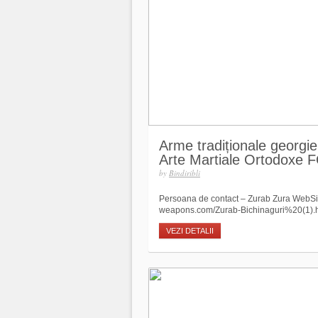
Arme tradiționale georgi
Arte Martiale Ortodoxe
by
Bindiribli
Persoana de contact – Zurab Zura WebSite
weapons.com/Zurab-Bichinaguri%20(1)
VEZI DETALII