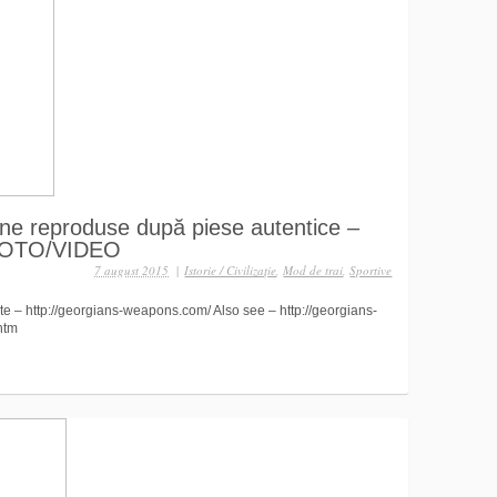
ene reproduse după piese autentice –
 FOTO/VIDEO
7 august 2015
|
Istorie / Civilizaţie
,
Mod de trai
,
Sportive
 – http://georgians-weapons.com/ Also see – http://georgians-
.htm