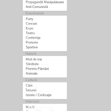
Propagandă Manipulatoare
Anti-Comunistă
Evenimente
Party
Concert
Expo
Teatru
Conferinţe
Proteste
Sportive
Natură
Mod de trai
Sănătate
Planeta Pământ
Animale
Cultură
Cărti
Întruniri
Istorie / Civilizaţie
Interviuri
M.o.V.