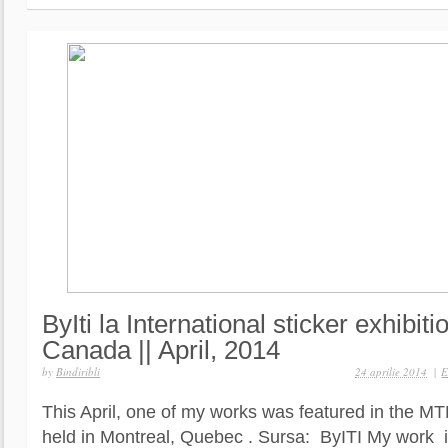
ByIti la International sticker exhibiti
Canada || April, 2014
by
Bindiribli
24 aprilie 2014
|
E
This April, one of my works was featured in the MTL
held in Montreal, Quebec . Sursa: ByITI My work is 