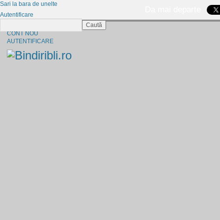
Sari la bara de unelte
Da mai departe
Autentificare
Caută
CINE SUNTEM?
CONT NOU
AUTENTIFICARE