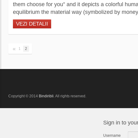
them choose for you” and it depicts a colorful huma
equilibrium the material way (symbolized by money)
VEZI DETALII
«
1
2
Copyright © 2014
Bindiribli
. All rights reserved.
Sign in to you
Username