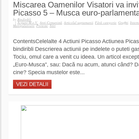
Miscarea Oamenilor Visatori va invi
Picasso 5 – Musca euro-parlamenta
by
Bindiribli
|
Acţiuni M.o.V.
,
Anti-Comunistă
,
Articolul saptamanii
,
Fără categorie
,
Graffiti
,
Intern
Manipulatoare
,
Proteste
,
Stiri
ContentsCelelalte 4 Actiuni Picasso Actiunea Pic
bindiribli Descrierea actiunii pe indelete o puteti gas
Tociu, omul care a venit cu ideea. Un articol excep
„Euro-Musca”, sau: Dacă nu acum, atunci când? D
cine? Specia mustelor este...
VEZI DETALII