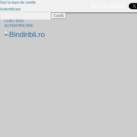
Sari la bara de unelte
Da mai departe
Autentificare
Caută
CINE SUNTEM?
CONT NOU
AUTENTIFICARE