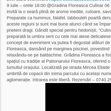
9 iulie – orele 18:00 @Gradina Floreasca Culinar 06 
invită la o seară plină de arome inedite, culoare, sav
Preparate ca hummus, falafel, tabbouleh poartă de
aceste regiuni și sunt mai bune atunci când se împa
prieteni dragi. Gândit special pentru hedoniști, ”Culi
preparată la umbra serii cu cele mai alese delicatese,
concept de eveniment va putea fi degustat alături de 
Floreasca, dansând pe marginea piscinei, povestind 
relaxându-se pe baldachine. Grădina Floreasca a fos
spațiul cu tradiție al Pationarului Floreasca, oferind 
tumultul orașului. Localizată pe strada Mircea Eliade
umbrită de copacii din inima parcului cu același nume,
aglomerație. Intrarea este liberă. Rezervări – 0740.