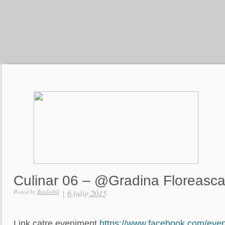
Culinar 06 – @Gradina Floreasc
|
6 iulie 2015
Posted by
Bindiribli
Link catre eveniment
https://www.facebook.com/eve