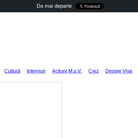
Da mai departe
Cultură
Interviuri
Acţiuni M.o.V.
Crez
Despre Vise