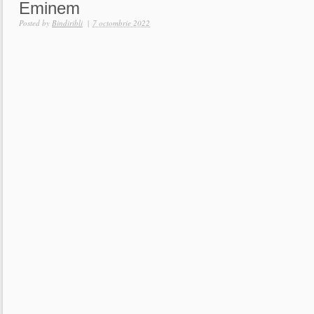
Eminem
Posted by
Bindiribli
|
7 octombrie 2022