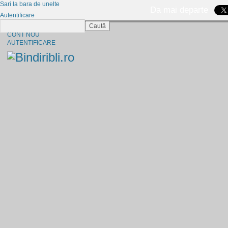
Sari la bara de unelte
Da mai departe
Autentificare
Caută
CINE SUNTEM?
CONT NOU
AUTENTIFICARE