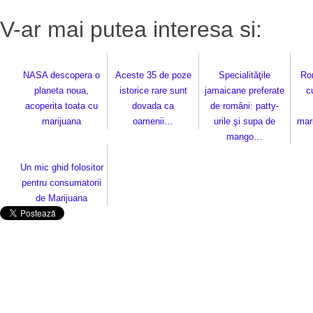
V-ar mai putea interesa si:
NASA descopera o
Aceste 35 de poze
Specialităţile
Ro
planeta noua,
istorice rare sunt
jamaicane preferate
c
acoperita toata cu
dovada ca
de români: patty-
marijuana
oamenii…
urile şi supa de
mar
mango…
Un mic ghid folositor
pentru consumatorii
de Marijuana