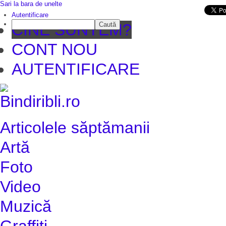
Sari la bara de unelte
Da mai departe
Autentificare
Caută
CINE SUNTEM?
CONT NOU
AUTENTIFICARE
Articolele săptămanii
Artă
Foto
Video
Muzică
Graffiti