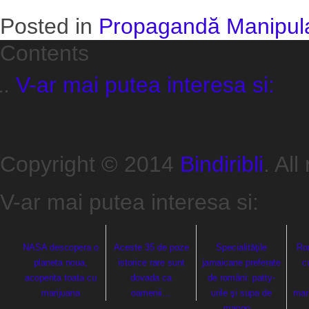
Posted in
Propagandă Manipul
Contents
V-ar mai putea interesa si:
Copyright © 2014
Bindiribli
. All
V-ar mai putea interesa si:
NASA descopera o
Aceste 35 de poze
Specialităţile
Ro
planeta noua,
istorice rare sunt
jamaicane preferate
c
acoperita toata cu
dovada ca
de români: patty-
marijuana
oamenii…
urile şi supa de
mar
mango…