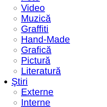
Video
Muzică
Graffiti
Hand-Made
Grafică
Pictură
Literatură
Ştiri
Externe
Interne