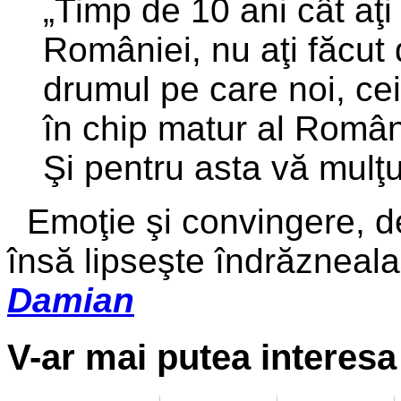
„Timp de 10 ani cât aţi 
României, nu aţi făcut
drumul pe care noi, ce
în chip matur al Român
Şi pentru asta vă mulţ
Emoţie şi convingere, dev
însă lipseşte îndrăzneala 
Damian
V-ar mai putea interesa 