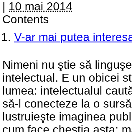
|
10 mai 2014
Contents
V-ar mai putea interesa
Nimeni nu ştie să linguş
intelectual. E un obicei st
lumea: intelectualul caut
să-l conecteze la o sursă 
lustruieşte imaginea publ
cum face chestia asta; ma