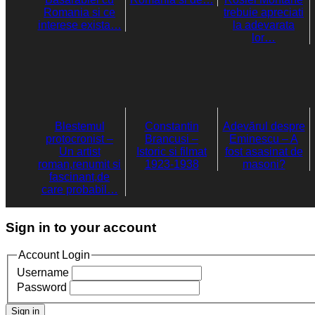
Romania si ce
trebuie apreciati
interese exista…
la adevarata
lor…
Blestemul
Constantin
Adevărul despre
protocronist –
Brancusi –
Eminescu – A
Un artist
Istoric si filmat
fost asasinat de
roman,renumit si
1923-1938
masoni?
fascinant,de
care probabil…
Sign in to your account
Account Login
Username
Password
Sign in