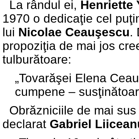
La rândul ei,
Henriette
1970 o dedicaţie cel puţin
lui
Nicolae Ceauşescu
.
propoziţia de mai jos cre
tulburătoare:
„Tovarăşei Elena Ceau
cumpene – susţinătoarea
Obrăzniciile de mai sus 
declarat
Gabriel Liicean