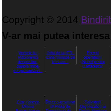
Copyright © 2014
Bindirib
V-ar mai putea interesa 
Vorbele lui
Jaful de la ICR .
Eşecul
Patapievici
Cate miliarde de
operaţiunii
despre tine,
lei s-au…
„Nobel pentru
despre mine,
Cărtărescu”
despre români…
Cine doreste
De ce s-a saturat
Salvatorii
Unirea
dl Plesu de
Organizatori ai
Basarabiei cu
Romania si de…
Rosiei Montane