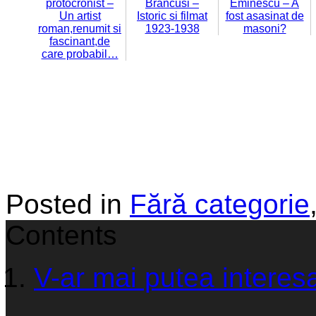
protocronist –
Brancusi –
Eminescu – A
Un artist
Istoric si filmat
fost asasinat de
roman,renumit si
1923-1938
masoni?
fascinant,de
care probabil…
Posted in
Fără categorie
Contents
V-ar mai putea interesa