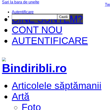
Sari la bara de unelte
Da mai departe
Tw
Autentificare
CINE SUNTEM?
Caută
CONT NOU
AUTENTIFICARE
Articolele săptămanii
Artă
Foto