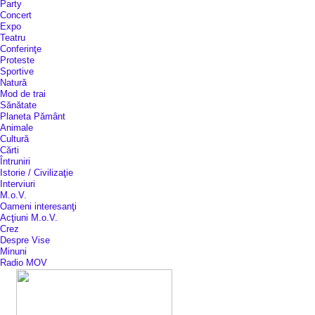
Party
Concert
Expo
Teatru
Conferinţe
Proteste
Sportive
Natură
Mod de trai
Sănătate
Planeta Pământ
Animale
Cultură
Cărti
Întruniri
Istorie / Civilizaţie
Interviuri
M.o.V.
Oameni interesanţi
Acţiuni M.o.V.
Crez
Despre Vise
Minuni
Radio MOV