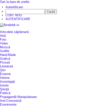
Sari la bara de unelte
Autentificare
Caută
CINE SUNTEM?
CONT NOU
AUTENTIFICARE
Articolele săptămanii
Artă
Foto
Video
Muzică
Graffiti
Hand-Made
Grafică
Pictură
Literatură
Ştiri
Externe
Interne
Investigaţii
Istorie
Ştiinţă
Politică
Propagandă Manipulatoare
Anti-Comunistă
Evenimente