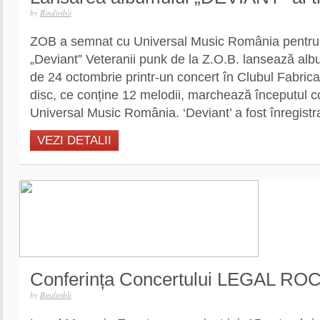
by
Bindiribli
ZOB a semnat cu Universal Music România pentru 
„Deviant” Veteranii punk de la Z.O.B. lansează albu
de 24 octombrie printr-un concert în Clubul Fabrica
disc, ce conține 12 melodii, marchează începutul co
Universal Music România. ‘Deviant’ a fost înregistrat
VEZI DETALII
Conferința Concertului LEGAL RO
by
Bindiribli