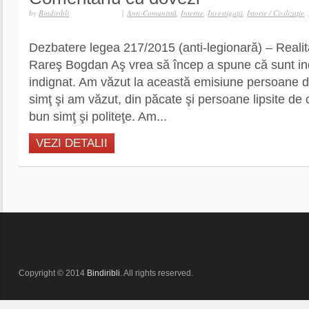
by
Bindiribli
|
Anti-Comunistă
,
Interne
,
Investigaţii
,
Istorie / Civilizaţie
,
Dezbatere legea 217/2015 (anti-legionară) – Reali
Rareş Bogdan Aş vrea să încep a spune că sunt ind
indignat. Am văzut la această emisiune persoane 
simţ şi am văzut, din păcate şi persoane lipsite de
bun simţ şi politeţe. Am...
VEZI DETALII
Copyright © 2014
Bindiribli
. All rights reserved.