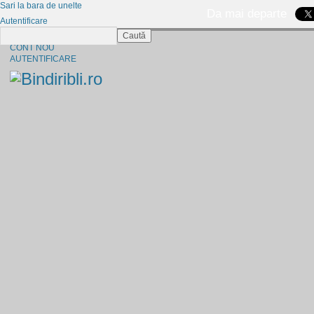
Sari la bara de unelte
Da mai departe
Autentificare
Caută
CINE SUNTEM?
CONT NOU
AUTENTIFICARE