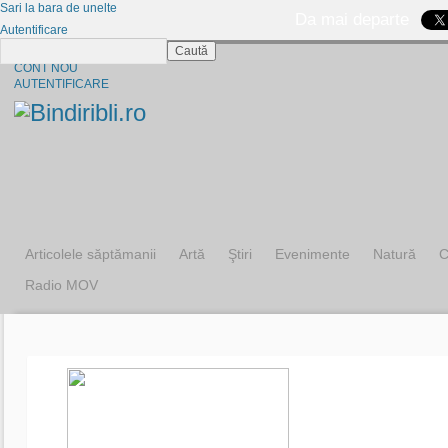
Sari la bara de unelte
Da mai departe
Autentificare
Caută
CINE SUNTEM?
CONT NOU
AUTENTIFICARE
Articolele săptămanii
Artă
Ştiri
Evenimente
Natură
C
Radio MOV