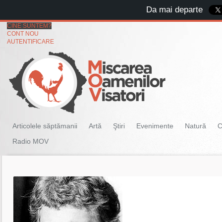
Da mai departe
CINE SUNTEM?
CONT NOU
AUTENTIFICARE
Articolele săptămanii
Artă
Ştiri
Evenimente
Natură
C
Radio MOV