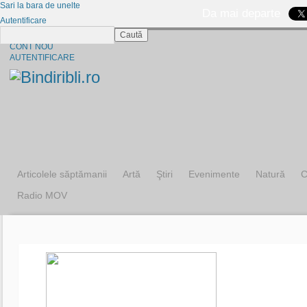
Sari la bara de unelte
Da mai departe
Autentificare
Caută
CINE SUNTEM?
CONT NOU
AUTENTIFICARE
Articolele săptămanii
Artă
Ştiri
Evenimente
Natură
C
Radio MOV