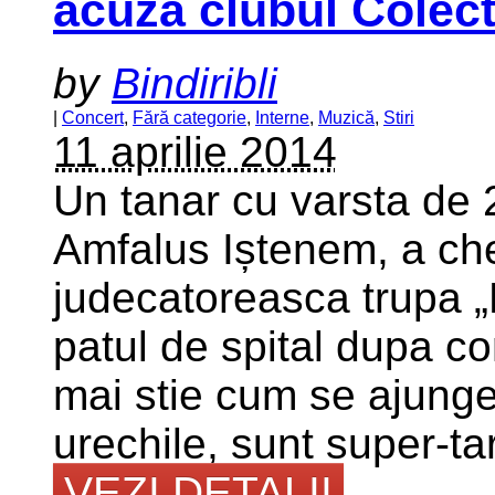
acuza clubul Colect
by
Bindiribli
|
Concert
,
Fără categorie
,
Interne
,
Muzică
,
Stiri
11 aprilie 2014
Un tanar cu varsta de 
Amfalus Iștenem, a che
judecatoreasca trupa „P
patul de spital dupa co
mai stie cum se ajunge
urechile, sunt super-tar
VEZI DETALII