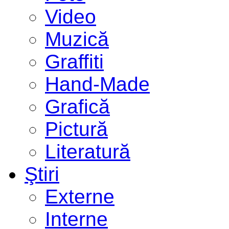
Video
Muzică
Graffiti
Hand-Made
Grafică
Pictură
Literatură
Ştiri
Externe
Interne