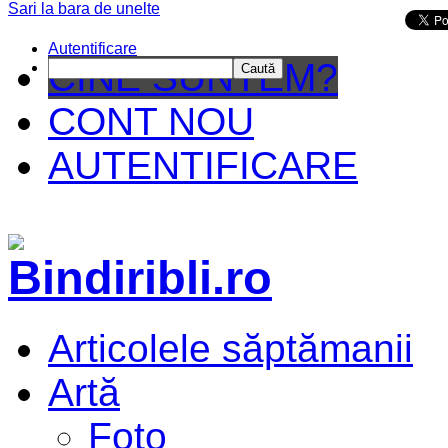
Sari la bara de unelte
Da mai departe
Autentificare
CINE SUNTEM?
Caută
CONT NOU
AUTENTIFICARE
Articolele săptămanii
Artă
Foto