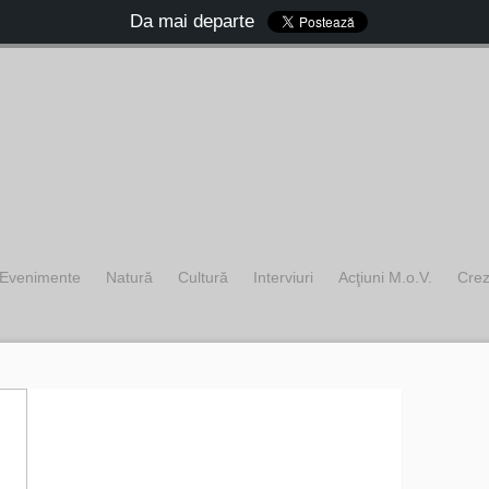
Da mai departe
Evenimente
Natură
Cultură
Interviuri
Acţiuni M.o.V.
Cre