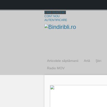
CINE SUNTEM?
CONT NOU
AUTENTIFICARE
Articolele săptămanii
Artă
Ştiri
Radio MOV