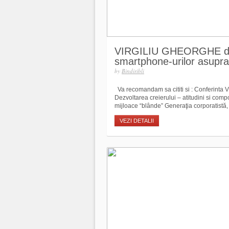
VIRGILIU GHEORGHE despr
smartphone-urilor asupr
by
Bindiribli
Va recomandam sa cititi si : Conferinta Vir
Dezvoltarea creierului – atitudini si com
mijloace “blânde” Generaţia corporatistă
VEZI DETALII