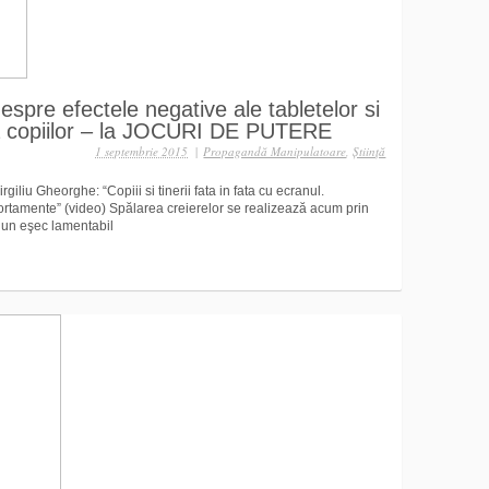
e efectele negative ale tabletelor si
a copiilor – la JOCURI DE PUTERE
1 septembrie 2015
|
Propagandă Manipulatoare
,
Ştiinţă
giliu Gheorghe: “Copiii si tinerii fata in fata cu ecranul.
portamente” (video) Spălarea creierelor se realizează acum prin
, un eşec lamentabil