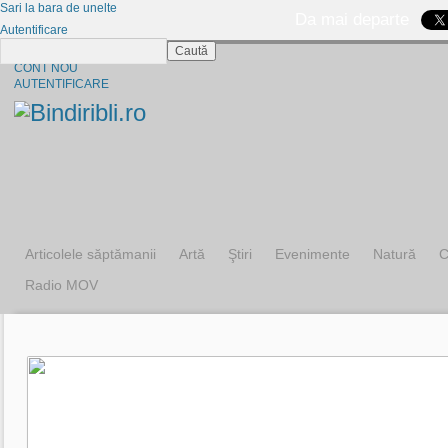
Sari la bara de unelte
Da mai departe
Autentificare
Caută
CINE SUNTEM?
CONT NOU
AUTENTIFICARE
Articolele săptămanii
Artă
Ştiri
Evenimente
Natură
C
Radio MOV