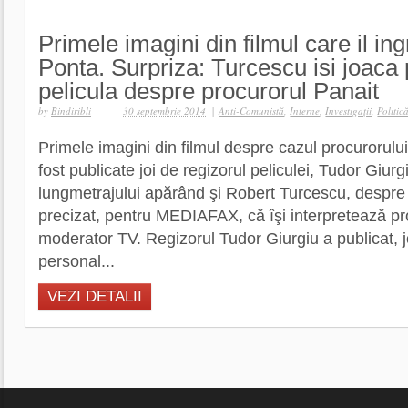
Primele imagini din filmul care il in
Ponta. Surpriza: Turcescu isi joaca p
pelicula despre procurorul Panait
by
Bindiribli
30 septembrie 2014
|
Anti-Comunistă
,
Interne
,
Investigaţii
,
Politic
Primele imagini din filmul despre cazul procurorului
fost publicate joi de regizorul peliculei, Tudor Giurg
lungmetrajului apărând şi Robert Turcescu, despre 
precizat, pentru MEDIAFAX, că îşi interpretează prop
moderator TV. Regizorul Tudor Giurgiu a publicat, j
personal...
VEZI DETALII