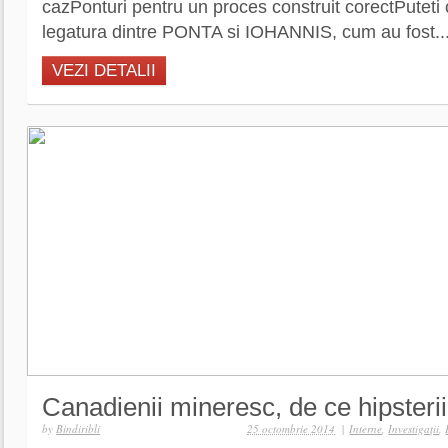
cazPonturi pentru un proces construit corectPuteti c
legatura dintre PONTA si IOHANNIS, cum au fost..
VEZI DETALII
Canadienii mineresc, de ce hipsteri
by
Bindiribli
25 octombrie 2014
|
Interne
,
Investigaţii
,