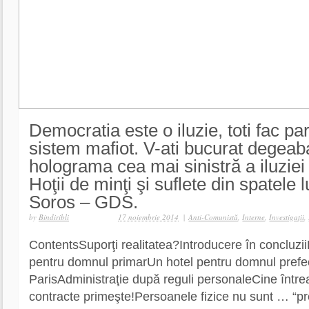
Democratia este o iluzie, toti fac par
sistem mafiot. V-ati bucurat degeab
holograma cea mai sinistră a iluziei
Hoţii de minţi şi suflete din spatele 
Soros – GDS.
by
Bindiribli
17 noiembrie 2014
|
Anti-Comunistă
,
Interne
,
Investigaţii
,
ContentsSuporţi realitatea?Introducere în concluzi
pentru domnul primarUn hotel pentru domnul prefec
ParisAdministraţie după reguli personaleCine între
contracte primeşte!Persoanele fizice nu sunt … “pr