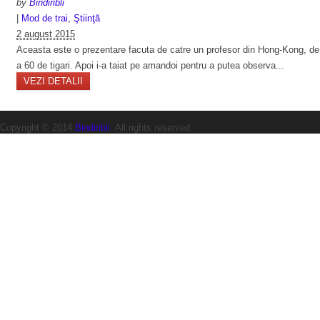
by
Bindiribli
|
Mod de trai
,
Ştiinţă
2 august 2015
Aceasta este o prezentare facuta de catre un profesor din Hong-Kong, de la s
a 60 de tigari. Apoi i-a taiat pe amandoi pentru a putea observa...
VEZI DETALII
Copyright © 2014
Bindiribli
. All rights reserved.