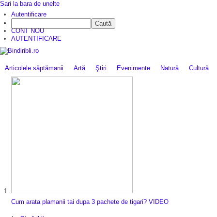
Sari la bara de unelte
Autentificare
Caută
CINE SUNTEM?
CONT NOU
AUTENTIFICARE
Articolele săptămanii
Artă
Ştiri
Evenimente
Natură
Cultură
Cum arata plamanii tai dupa 3 pachete de tigari? VIDEO