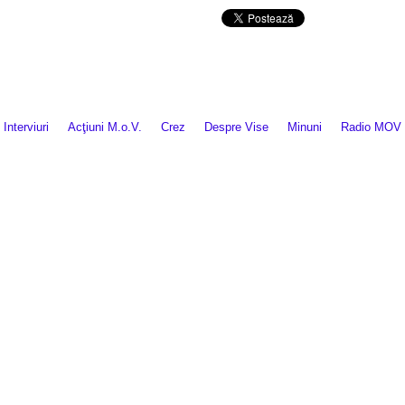
Da mai departe
Interviuri
Acţiuni M.o.V.
Crez
Despre Vise
Minuni
Radio MOV