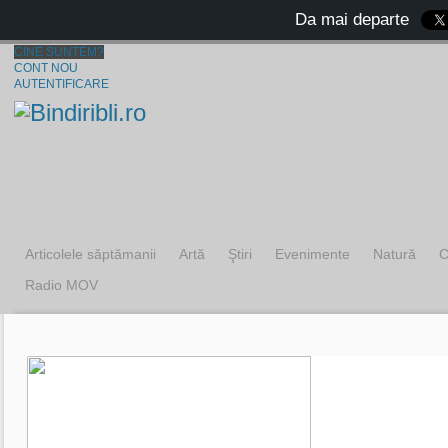
Da mai departe
CINE SUNTEM?
CONT NOU
AUTENTIFICARE
Articolele săptămanii
Artă
Ştiri
Evenimente
Natură
C
Radio MOV