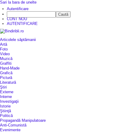
Sari la bara de unelte
Autentificare
Caută
CINE SUNTEM?
CONT NOU
AUTENTIFICARE
Articolele săptămanii
Artă
Foto
Video
Muzică
Graffiti
Hand-Made
Grafică
Pictură
Literatură
Ştiri
Externe
Interne
Investigaţii
Istorie
Ştiinţă
Politică
Propagandă Manipulatoare
Anti-Comunistă
Evenimente