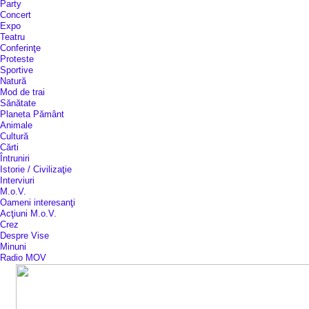
Party
Concert
Expo
Teatru
Conferinţe
Proteste
Sportive
Natură
Mod de trai
Sănătate
Planeta Pământ
Animale
Cultură
Cărti
Întruniri
Istorie / Civilizaţie
Interviuri
M.o.V.
Oameni interesanţi
Acţiuni M.o.V.
Crez
Despre Vise
Minuni
Radio MOV