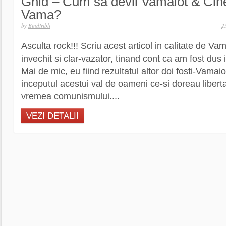
Ghid – Cum sa devii Vamaiot & Cine
Vama?
by
Bindiribli
2
Asculta rock!!! Scriu acest articol in calitate de Vam
invechit si clar-vazator, tinand cont ca am fost du
Mai de mic, eu fiind rezultatul altor doi fosti-Vamaio
inceputul acestui val de oameni ce-si doreau libert
vremea comunismului....
VEZI DETALII