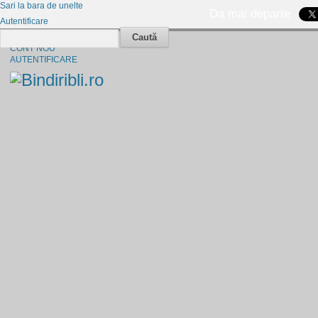
Sari la bara de unelte
Da mai departe
Autentificare
Caută
CINE SUNTEM?
CONT NOU
AUTENTIFICARE