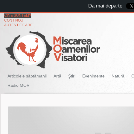
Da mai departe
CINE SUNTEM?
CONT NOU
AUTENTIFICARE
Articolele săptămanii
Artă
Ştiri
Evenimente
Natură
C
Radio MOV