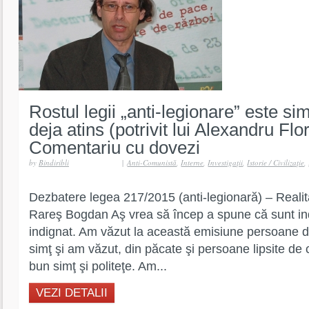
Rostul legii „anti-legionare” este sim
deja atins (potrivit lui Alexandru Flor
Comentariu cu dovezi
by
Bindiribli
|
Anti-Comunistă
,
Interne
,
Investigaţii
,
Istorie / Civilizaţie
,
Dezbatere legea 217/2015 (anti-legionară) – Reali
Rareş Bogdan Aş vrea să încep a spune că sunt ind
indignat. Am văzut la această emisiune persoane 
simţ şi am văzut, din păcate şi persoane lipsite de
bun simţ şi politeţe. Am...
VEZI DETALII