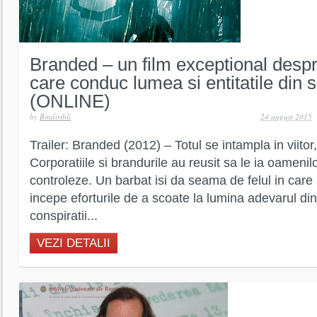
Branded – un film exceptional despr
care conduc lumea si entitatile din s
(ONLINE)
by
Bindiribli
24 august 2015
Trailer: Branded (2012) – Totul se intampla in viitor,
Corporatiile si brandurile au reusit sa le ia oamenilor
controleze. Un barbat isi da seama de felul in care st
incepe eforturile de a scoate la lumina adevarul din 
conspiratii...
VEZI DETALII