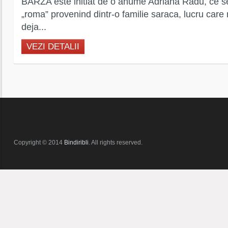
BARZA este initiat de o anume Adriana Radu, ce se 
„roma” provenind dintr-o familie saraca, lucru car
deja...
VEZI DETALII
Copyright © 2014
Bindiribli
. All rights reserved.