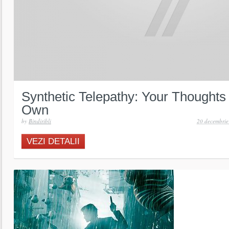
Synthetic Telepathy: Your Thoughts
Own
by
Bindiribli
20 decembri
VEZI DETALII