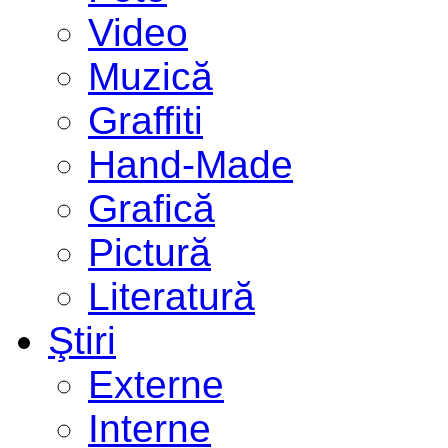
Video
Muzică
Graffiti
Hand-Made
Grafică
Pictură
Literatură
Ştiri
Externe
Interne