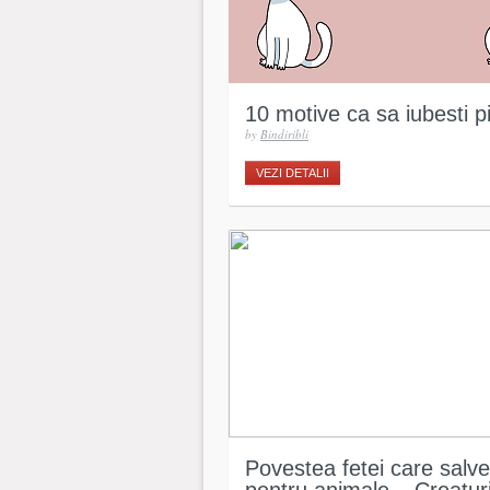
10 motive ca sa iubesti pi
by
Bindiribli
VEZI DETALII
Povestea fetei care salve