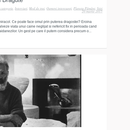
i Dragute
 categorie
,
Interviuri
,
Mod de trai
,
Oameni interesanţi
,
Planeta Pământ
,
Stiri
20 martie 2015
i miracol. Ce poate face omul prin puterea dragostei? Eroina
lveze viata unui caine neglijat si nefericit fix in perioada cand
idanezilor. Un gest pe care il putem considera precum o...