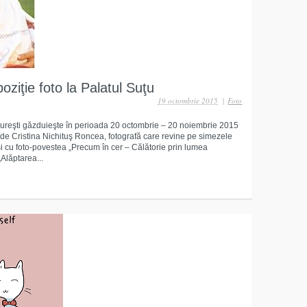
oziţie foto la Palatul Suţu
19 octombrie 2015
|
Foto
reşti găzduieşte în perioada 20 octombrie – 20 noiembrie 2015
 de Cristina Nichituş Roncea, fotografă care revine pe simezele
şi cu foto-povestea „Precum în cer – Călătorie prin lumea
Alăptarea...