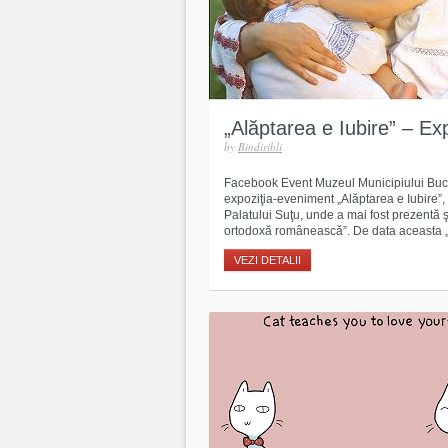
„Alăptarea e Iubire” – Exp
by
Bindiribli
Facebook Event Muzeul Municipiului Bucu
expoziţia-eveniment „Alăptarea e Iubire”,
Palatului Suţu, unde a mai fost prezentă 
ortodoxă românească”. De data aceasta „
VEZI DETALII