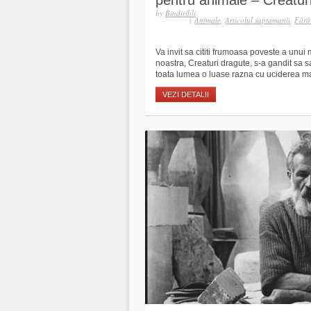
pentru animale – Creatur
by
Bindiribli
|
Animale
,
Articolul saptamanii
,
Fără
Va invit sa cititi frumoasa poveste a unu
noastra, Creaturi dragute, s-a gandit sa sa
toata lumea o luase razna cu uciderea ma
VEZI DETALII