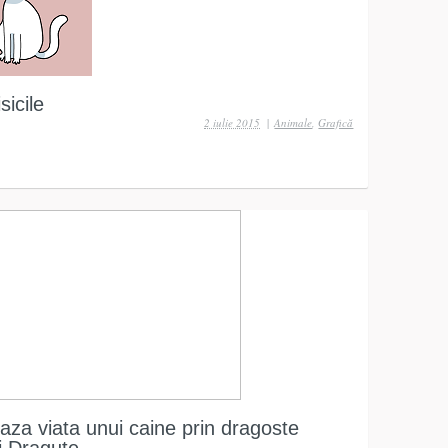
sicile
2 iulie 2015
|
Animale
,
Grafică
aza viata unui caine prin dragoste