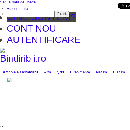
Sari la bara de unelte
Da mai departe
Autentificare
Caută
CINE SUNTEM?
CONT NOU
AUTENTIFICARE
Articolele săptămanii
Artă
Ştiri
Evenimente
Natură
Cultură