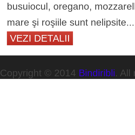
busuiocul, oregano, mozzarella
mare şi roşiile sunt nelipsite...
VEZI DETALII
Copyright © 2014
Bindiribli
. All