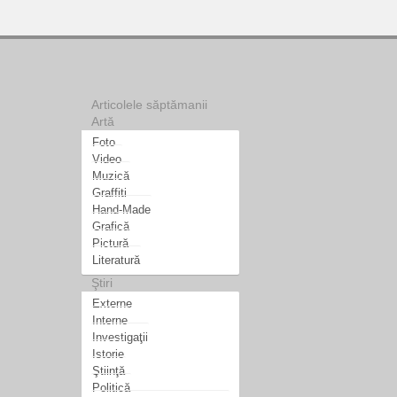
Articolele săptămanii
Artă
Foto
Video
Muzică
Graffiti
Hand-Made
Grafică
Pictură
Literatură
Ştiri
Externe
Interne
Investigaţii
Istorie
Ştiinţă
Politică