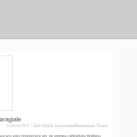
aragiale
18 august 2015
|
Cărti
,
Politică
,
Propagandă Manipulatoare
,
Proteste
mea acu vreo cinsprezece ani, pe vremea cabinetului Bratianu.