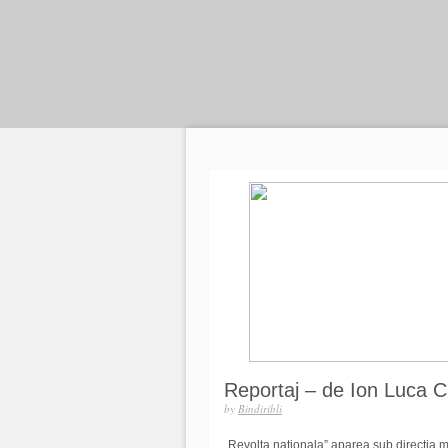
Reportaj – de Ion Luca C
by
Bindiribli
„Revolta nationala” aparea sub directia 