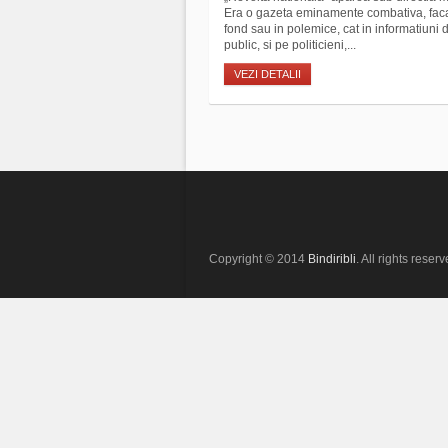
Era o gazeta eminamente combativa, facand
fond sau in polemice, cat in informatiuni
public, si pe politicieni,...
VEZI DETALII
Copyright © 2014
Bindiribli
. All rights reserv