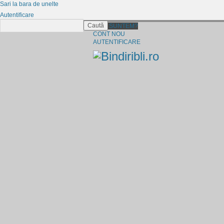
Sari la bara de unelte
Autentificare
Caută
CINE SUNTEM?
CONT NOU
AUTENTIFICARE