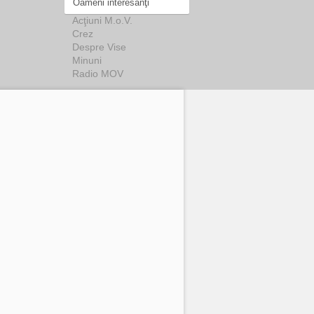
Oameni interesanţi
Acţiuni M.o.V.
Crez
Despre Vise
Minuni
Radio MOV