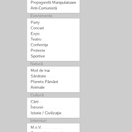
Propagandă Manipulatoare
Anti-Comunistă
Evenimente
Party
Concert
Expo
Teatru
Conferinţe
Proteste
Sportive
Natură
Mod de trai
Sănătate
Planeta Pământ
Animale
Cultură
Cărti
Întruniri
Istorie / Civilizaţie
Interviuri
M.o.V.