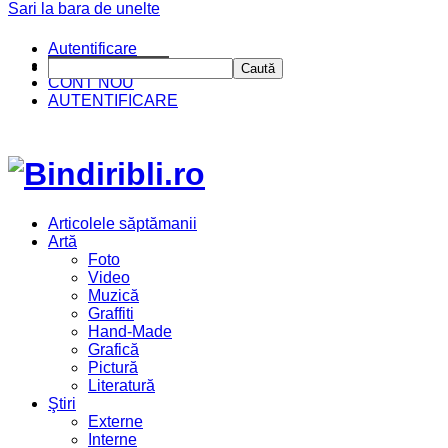
Sari la bara de unelte
Autentificare
CINE SUNTEM?
Caută
CONT NOU
AUTENTIFICARE
Articolele săptămanii
Artă
Foto
Video
Muzică
Graffiti
Hand-Made
Grafică
Pictură
Literatură
Ştiri
Externe
Interne