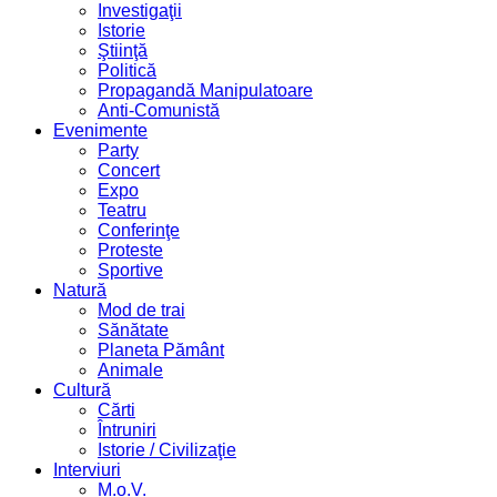
Investigaţii
Istorie
Ştiinţă
Politică
Propagandă Manipulatoare
Anti-Comunistă
Evenimente
Party
Concert
Expo
Teatru
Conferinţe
Proteste
Sportive
Natură
Mod de trai
Sănătate
Planeta Pământ
Animale
Cultură
Cărti
Întruniri
Istorie / Civilizaţie
Interviuri
M.o.V.