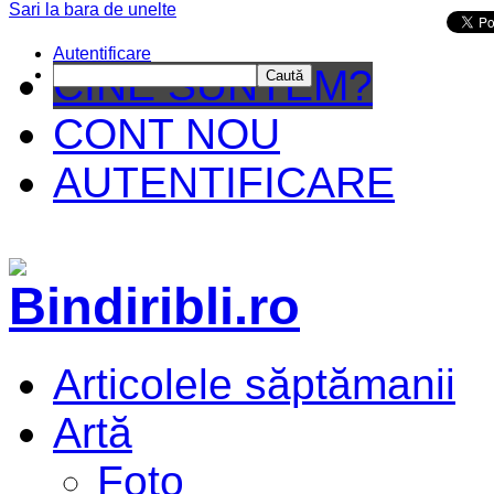
Sari la bara de unelte
Da mai departe
Autentificare
CINE SUNTEM?
Caută
CONT NOU
AUTENTIFICARE
Articolele săptămanii
Artă
Foto