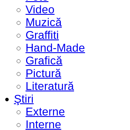
Video
Muzică
Graffiti
Hand-Made
Grafică
Pictură
Literatură
Ştiri
Externe
Interne