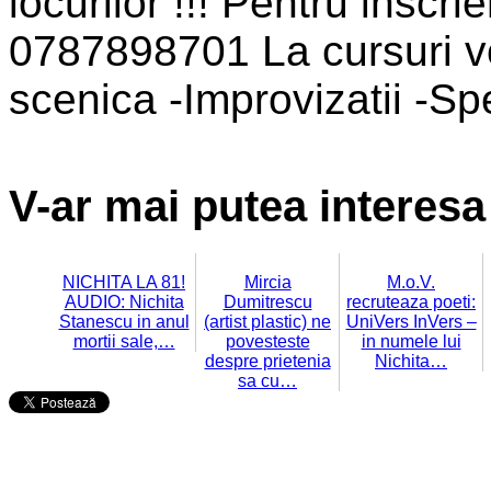
locurilor !!! Pentru inscrie
0787898701 La cursuri vo
scenica -Improvizatii -Sp
V-ar mai putea interesa 
NICHITA LA 81!
Mircia
M.o.V.
AUDIO: Nichita
Dumitrescu
recruteaza poeti:
Stanescu in anul
(artist plastic) ne
UniVers InVers –
mortii sale,…
povesteste
in numele lui
despre prietenia
Nichita…
sa cu…