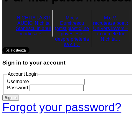
NICHITA LA 81!
Mircia
M.o.V.
AUDIO: Nichita
Dumitrescu
recruteaza poeti:
Stanescu in anul
(artist plastic) ne
UniVers InVers –
mortii sale,…
povesteste
in numele lui
despre prietenia
Nichita…
sa cu…
Sign in to your account
Account Login
Username
Password
Sign in
Forgot your password?