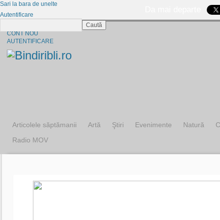
Sari la bara de unelte
Da mai departe
Autentificare
Caută
CINE SUNTEM?
CONT NOU
AUTENTIFICARE
Articolele săptămanii
Artă
Ştiri
Evenimente
Natură
C
Radio MOV