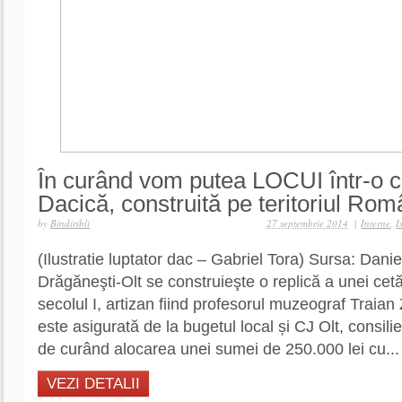
În curând vom putea LOCUI într-o c
Dacică, construită pe teritoriul Rom
by
Bindiribli
27 septembrie 2014
|
Interne
,
I
(Ilustratie luptator dac – Gabriel Tora) Sursa: Dan
Drăgăneşti-Olt se construieşte o replică a unei cetă
secolul I, artizan fiind profesorul muzeograf Traian
este asigurată de la bugetul local și CJ Olt, consili
de curând alocarea unei sumei de 250.000 lei cu...
VEZI DETALII