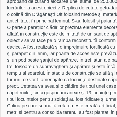
aprobând de curând alocarea unei sumei de 250.000 le
lucrărilor la acest obiectiv. Replica de cetate geto-da
o colină din Drăgănești-Olt folosind metode și material
antichitate, în principal lemnul. S-au folosit și paiantă
O parte a pereților clădirilor prezintă elemente decor
aflată în construcție este delimitată de un șanț de apă
obiectiv se va face pe o rampă reconstituită conform 
dacice. A fost realizată și o împrejmuire fortificată c
și parapet din lemn, iar poarta de acces este prevăz
și un pod peste șanțul de apărare. În trei laturi ale pa
trei foișoare de supraveghere și apărare și este încă 
templu al soarelui. În stadiu de construcție se află și 
turnuri, ce vor fi amenajate ca locuințe destinate căpet
preot. Cetatea va avea și o clădire de tipul unei case
căpeteniilor, cinci gospodării anexe și 13 locuințe pen
tipul locuințelor pentru soldați au fost ridicate și urm
Colina pe care se înalță cetatea este creată artificial
metri și pentru a consolida terenul au fost plantați în