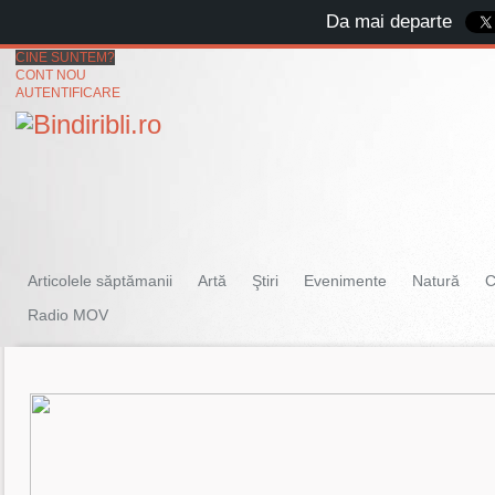
Da mai departe
CINE SUNTEM?
CONT NOU
AUTENTIFICARE
Articolele săptămanii
Artă
Ştiri
Evenimente
Natură
C
Radio MOV