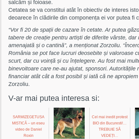
salcâm și foioase.
Cetatea se va constitui atât în obiectiv de interes istori
deoarece în clădirile din componența ei vor putea fi ca
“Vor fi 20 de spații de cazare în cetate. Ar putea găz
tabere de creație pentru artiști de diferite vârste, dar 
amenajată și o cantină”, a menționat Zorzoliu. “Înce
România se pot face lucruri deosebite și valoroase cu
scurt, dar cu voință și cu înțelegere. Au fost mai mu
binevoitoare care ne-au ajutat, sponsori. Autoritățile 
financiar atât cât a fost posibil și iată că ne apropiem 
Zorzoliu.
V-ar mai putea interesa si:
SARMIZEGETUSA
Cel mai inedit protest
MISTICĂ – un eseu
BIO din Bucuresti!…
video de Daniel
TREBUIE SĂ
Roxin
VEDEȚI…