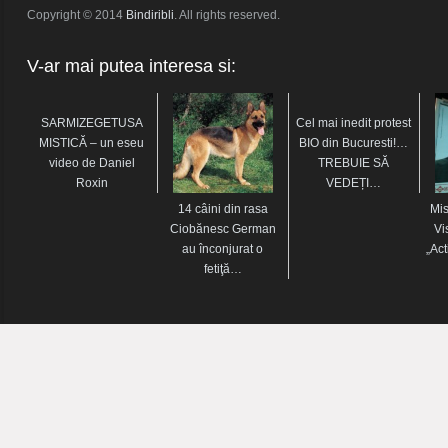
Copyright © 2014
Bindiribli
. All rights reserved.
V-ar mai putea interesa si:
SARMIZEGETUSA
Cel mai inedit protest
MISTICĂ – un eseu
BIO din Bucuresti!…
video de Daniel
TREBUIE SĂ
Roxin
VEDEȚI…
14 câini din rasa
Mi
Ciobănesc German
Vi
au înconjurat o
„Ac
fetiţă…