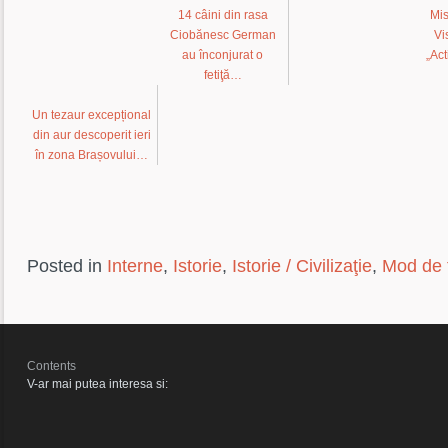
14 câini din rasa
Mi
Ciobănesc German
Vi
au înconjurat o
„Ac
fetiţă…
Un tezaur excepțional
din aur descoperit ieri
în zona Brașovului…
Posted in
Interne
,
Istorie
,
Istorie / Civilizaţie
,
Mod de t
Contents
V-ar mai putea interesa si: