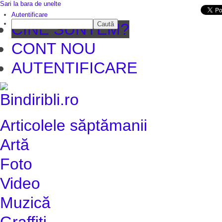
Sari la bara de unelte
Da mai departe
Autentificare
Caută
CINE SUNTEM?
CONT NOU
AUTENTIFICARE
Articolele săptămanii
Artă
Foto
Video
Muzică
Graffiti