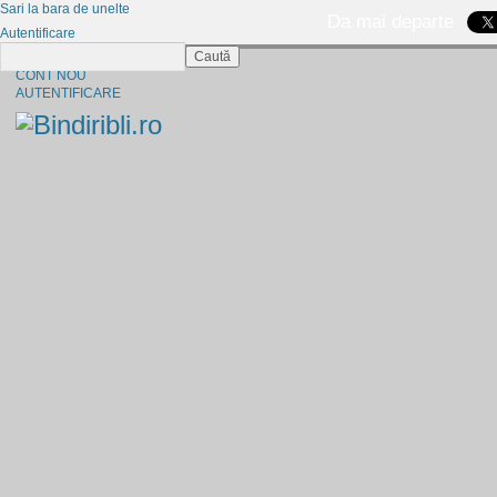
Sari la bara de unelte
Da mai departe
Autentificare
Caută
CINE SUNTEM?
CONT NOU
AUTENTIFICARE