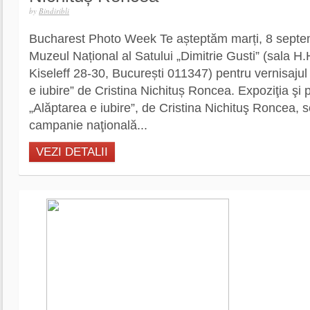
by
Bindiribli
Bucharest Photo Week Te așteptăm marți, 8 septem
Muzeul Național al Satului „Dimitrie Gusti” (sala H
Kiseleff 28-30, București 011347) pentru vernisajul
e iubire” de Cristina Nichituș Roncea. Expoziţia şi p
„Alăptarea e iubire”, de Cristina Nichituş Roncea, se
campanie naţională...
VEZI DETALII