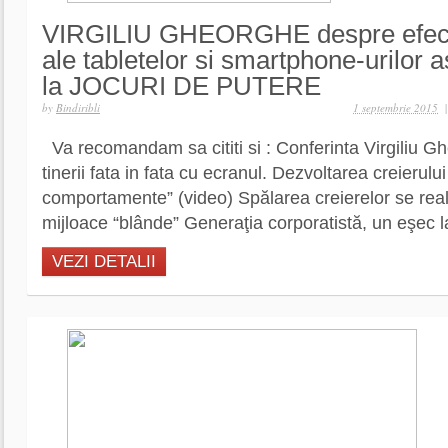
VIRGILIU GHEORGHE despre efect
ale tabletelor si smartphone-urilor a
la JOCURI DE PUTERE
by
Bindiribli
1 septembrie 2015
|
Va recomandam sa cititi si : Conferinta Virgiliu Gh
tinerii fata in fata cu ecranul. Dezvoltarea creierului 
comportamente” (video) Spălarea creierelor se rea
mijloace “blânde” Generaţia corporatistă, un eşec 
VEZI DETALII