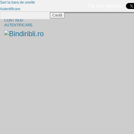
Sari la bara de unelte
Da mai departe
Autentificare
Caută
CINE SUNTEM?
CONT NOU
AUTENTIFICARE