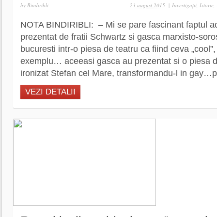
by
Bindiribli
23 august 2015
|
Investigaţii
,
Istorie
,
NOTA BINDIRIBLI: – Mi se pare fascinant faptul ac
prezentat de fratii Schwartz si gasca marxisto-soro
bucuresti intr-o piesa de teatru ca fiind ceva „cool”
exemplu… aceeasi gasca au prezentat si o piesa de
ironizat Stefan cel Mare, transformandu-l in gay…pri
VEZI DETALII