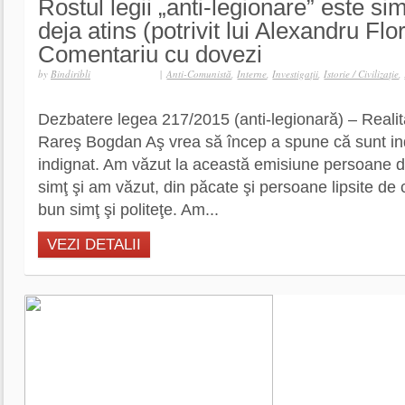
Rostul legii „anti-legionare” este sim
deja atins (potrivit lui Alexandru Flor
Comentariu cu dovezi
by
Bindiribli
|
Anti-Comunistă
,
Interne
,
Investigaţii
,
Istorie / Civilizaţie
,
Dezbatere legea 217/2015 (anti-legionară) – Reali
Rareş Bogdan Aş vrea să încep a spune că sunt ind
indignat. Am văzut la această emisiune persoane 
simţ şi am văzut, din păcate şi persoane lipsite de
bun simţ şi politeţe. Am...
VEZI DETALII