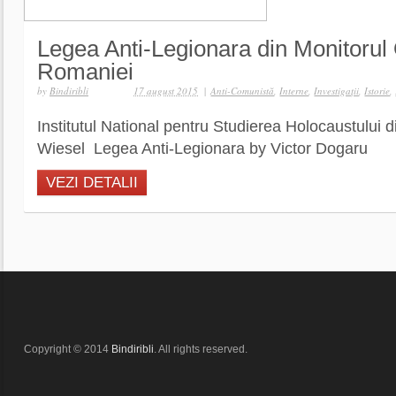
Legea Anti-Legionara din Monitorul O
Romaniei
by
Bindiribli
17 august 2015
|
Anti-Comunistă
,
Interne
,
Investigaţii
,
Istorie
,
Institutul National pentru Studierea Holocaustului 
Wiesel Legea Anti-Legionara by Victor Dogaru
VEZI DETALII
Copyright © 2014
Bindiribli
. All rights reserved.