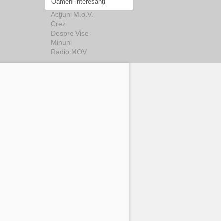
Oameni interesanţi
Acţiuni M.o.V.
Crez
Despre Vise
Minuni
Radio MOV