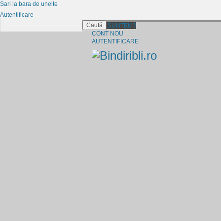
Sari la bara de unelte
Autentificare
Caută
CINE SUNTEM?
CONT NOU
AUTENTIFICARE