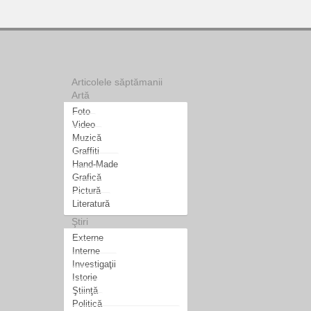
Articolele săptămanii
Artă
Foto
Video
Muzică
Graffiti
Hand-Made
Grafică
Pictură
Literatură
Ştiri
Externe
Interne
Investigaţii
Istorie
Ştiinţă
Politică