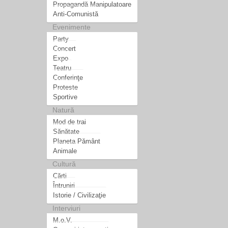
Propagandă Manipulatoare
Anti-Comunistă
Evenimente
Party
Concert
Expo
Teatru
Conferinţe
Proteste
Sportive
Natură
Mod de trai
Sănătate
Planeta Pământ
Animale
Cultură
Cărti
Întruniri
Istorie / Civilizaţie
Interviuri
M.o.V.