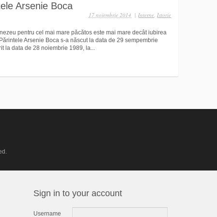
tele Arsenie Boca
17 noiembrie 2014
|
Interne
,
Istorie
mnezeu pentru cel mai mare păcătos este mai mare decât iubirea
 Părintele Arsenie Boca s-a născut la data de 29 sempembrie
t la data de 28 noiembrie 1989, la...
ed.
Sign in to your account
Username