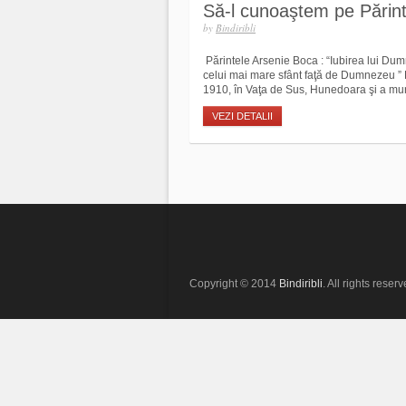
Să-l cunoaştem pe Părin
by
Bindiribli
Părintele Arsenie Boca : “Iubirea lui Du
celui mai mare sfânt faţă de Dumnezeu ”
1910, în Vaţa de Sus, Hunedoara şi a muri
VEZI DETALII
Copyright © 2014
Bindiribli
. All rights reserv