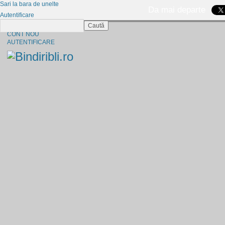
Sari la bara de unelte
Da mai departe
Autentificare
Caută
CINE SUNTEM?
CONT NOU
AUTENTIFICARE