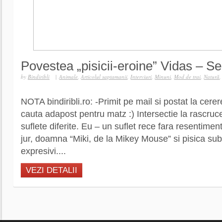
Povestea „pisicii-eroine” Vidas – S
by
Bindiribli
|
Animale
,
Articolul saptamanii
,
Interviuri
,
Minuni
,
Mod de trai
,
Natură
NOTA bindiribli.ro: -Primit pe mail si postat la cer
cauta adapost pentru matz :) Intersectie la rascruc
suflete diferite. Eu – un suflet rece fara resentimen
jur, doamna “Miki, de la Mikey Mouse” si pisica su
expresivi....
VEZI DETALII