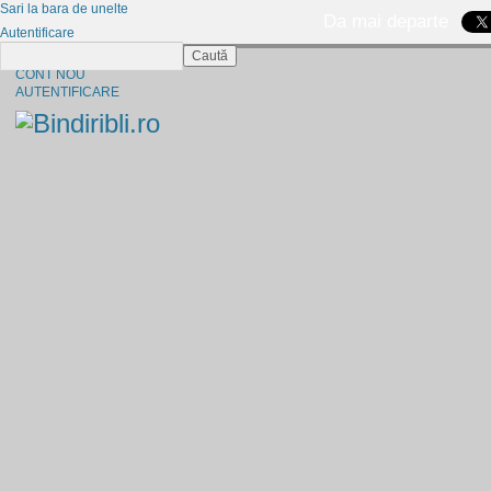
Sari la bara de unelte
Da mai departe
Autentificare
Caută
CINE SUNTEM?
CONT NOU
AUTENTIFICARE