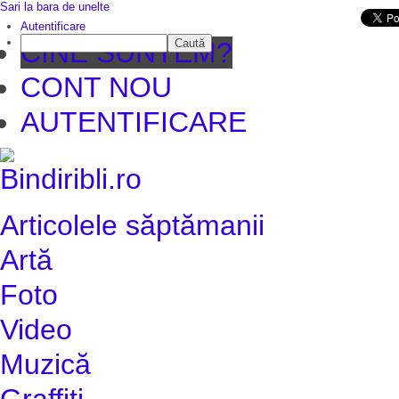
Sari la bara de unelte
Da mai departe
Autentificare
Caută
CINE SUNTEM?
CONT NOU
AUTENTIFICARE
Articolele săptămanii
Artă
Foto
Video
Muzică
Graffiti