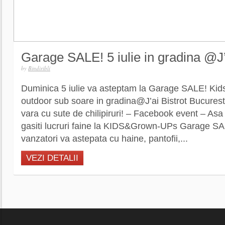
Garage SALE! 5 iulie in gradina @J’
by
Bindiribli
Duminica 5 iulie va asteptam la Garage SALE! Ki
outdoor sub soare in gradina@J’ai Bistrot Bucurest
vara cu sute de chilipiruri! – Facebook event – As
gasiti lucruri faine la KIDS&Grown-UPs Garage S
vanzatori va astepata cu haine, pantofii,...
VEZI DETALII