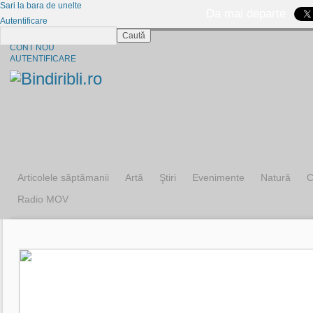
Sari la bara de unelte
Da mai departe
Autentificare
Caută
CINE SUNTEM?
CONT NOU
AUTENTIFICARE
Articolele săptămanii
Artă
Ştiri
Evenimente
Natură
C
Radio MOV