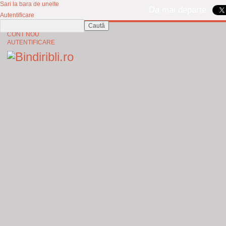
Sari la bara de unelte
Da mai departe
Autentificare
Caută
CINE SUNTEM?
CONT NOU
AUTENTIFICARE