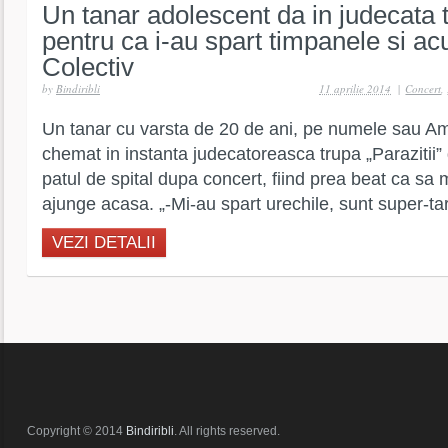
Un tanar adolescent da in judecata t
pentru ca i-au spart timpanele si ac
Colectiv
by
Bindiribli
11 aprilie 2014
|
Concert
,
Un tanar cu varsta de 20 de ani, pe numele sau Am
chemat in instanta judecatoreasca trupa „Parazitii”
patul de spital dupa concert, fiind prea beat ca sa 
ajunge acasa. „-Mi-au spart urechile, sunt super-tari
VEZI DETALII
Copyright © 2014
Bindiribli
. All rights reserved.