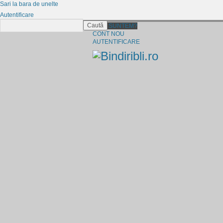
Sari la bara de unelte
Autentificare
Caută
CINE SUNTEM?
CONT NOU
AUTENTIFICARE