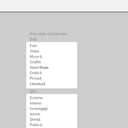
Articolele săptămanii
Artă
Foto
Video
Muzică
Graffiti
Hand-Made
Grafică
Pictură
Literatură
Ştiri
Externe
Interne
Investigaţii
Istorie
Ştiinţă
Politică