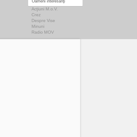
Oameni interesanţi
Acţiuni M.o.V.
Crez
Despre Vise
Minuni
Radio MOV