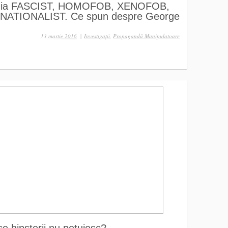
dia FASCIST, HOMOFOB, XENOFOB,
NATIONALIST. Ce spun despre George
13 martie 2016
|
Investigaţii
,
Propagandă Manipulatoare