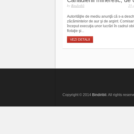
Canadienii mineresc, de c
by
Bindiribli
25 
Autorităţile de mediu anunţă că s-a desch
zăcămintelor de aur şi de argint. Comisa
început execuţia unor lucrări în cadrul obi
flotaţie şi...
VEZI DETALII
Copyright © 2014
Bindiribli
. All rights reserv