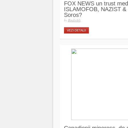
FOX NEWS un trust me
ISLAMOFOB, NAZIST & 
Soros?
by
Bindiribli
VEZI DETALII