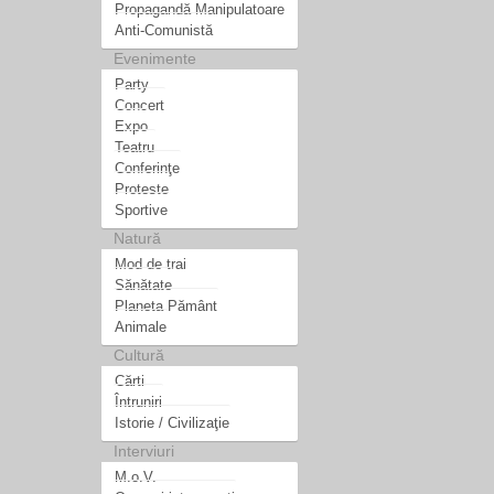
Propagandă Manipulatoare
Anti-Comunistă
Evenimente
Party
Concert
Expo
Teatru
Conferinţe
Proteste
Sportive
Natură
Mod de trai
Sănătate
Planeta Pământ
Animale
Cultură
Cărti
Întruniri
Istorie / Civilizaţie
Interviuri
M.o.V.