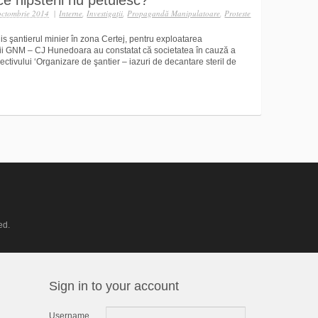
e hipsterii nu petuiesc?
octombrie 2014
|
Interne
,
Investigaţii
,
Propagandă Manipulatoare
,
Proteste
is şantierul minier în zona Certej, pentru exploatarea
rii GNM – CJ Hunedoara au constatat că societatea în cauză a
ectivului ‘Organizare de şantier – iazuri de decantare steril de
ed.
Sign in to your account
Username