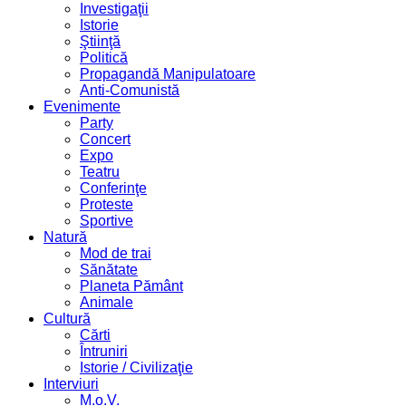
Investigaţii
Istorie
Ştiinţă
Politică
Propagandă Manipulatoare
Anti-Comunistă
Evenimente
Party
Concert
Expo
Teatru
Conferinţe
Proteste
Sportive
Natură
Mod de trai
Sănătate
Planeta Pământ
Animale
Cultură
Cărti
Întruniri
Istorie / Civilizaţie
Interviuri
M.o.V.