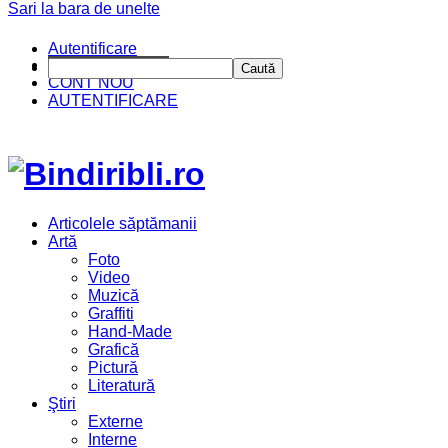
Sari la bara de unelte
Autentificare
CINE SUNTEM?
Caută
CONT NOU
AUTENTIFICARE
Articolele săptămanii
Artă
Foto
Video
Muzică
Graffiti
Hand-Made
Grafică
Pictură
Literatură
Ştiri
Externe
Interne