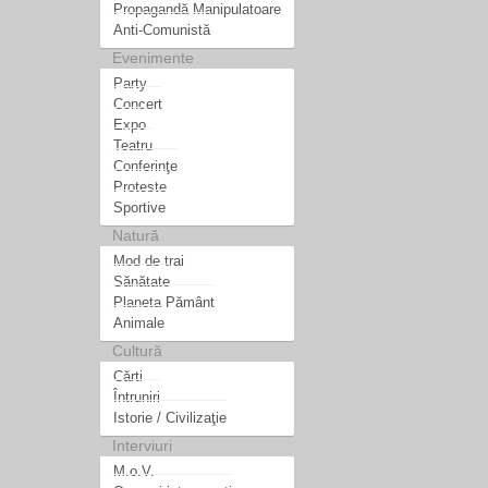
Propagandă Manipulatoare
Anti-Comunistă
Evenimente
Party
Concert
Expo
Teatru
Conferinţe
Proteste
Sportive
Natură
Mod de trai
Sănătate
Planeta Pământ
Animale
Cultură
Cărti
Întruniri
Istorie / Civilizaţie
Interviuri
M.o.V.