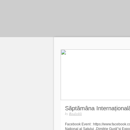
Săptămâna Internațională
by
Bindiribli
Facebook Event : https://www.facebook.
Naţional al Satului „Dimitrie Gusti”și Expoz