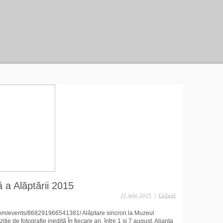
 a Alăptării 2015
31 iulie 2015
|
Cultură
com/events/868291966541381/ Alăptare sincron la Muzeul
iție de fotografie inedită În fiecare an, între 1 și 7 august, Alianța