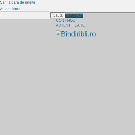
Sari la bara de unelte
Autentificare
Caută
CINE SUNTEM?
CONT NOU
AUTENTIFICARE