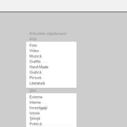
Articolele săptămanii
Artă
Foto
Video
Muzică
Graffiti
Hand-Made
Grafică
Pictură
Literatură
Ştiri
Externe
Interne
Investigaţii
Istorie
Ştiinţă
Politică