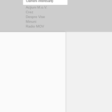
Oameni interesanţi
Acţiuni M.o.V.
Crez
Despre Vise
Minuni
Radio MOV